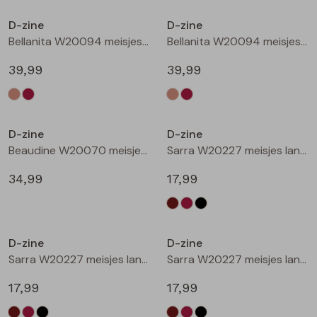
Buitenjack
D-zine
D-zine
Bellanita W20094 meisjes buiten jack Zand
Bellanita W20094 meisjes buiten jack Wijnrood
Bermuda's
39,99
39,99
Piraat broeken
Nieuw
Nieuw
Lange broeken
D-zine
D-zine
Beaudine W20070 meisjes lange broek Bruin donker
Sarra W20227 meisjes lange broek Bruin donker
Rokken
34,99
17,99
Nieuw
Nieuw
D-zine
D-zine
Sarra W20227 meisjes lange broek Wijnrood
Sarra W20227 meisjes lange broek Zwart
17,99
17,99