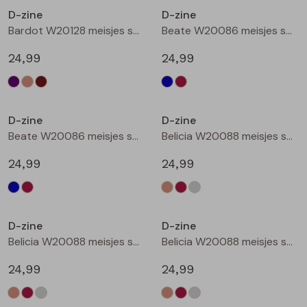
D-zine
D-zine
Blouses lange mouw
Bermuda's
Jackjes
Lange broeken
Lange broeken
Bardot W20128 meisjes sweatshirt Bruin donker
Beate W20086 meisjes sweatshirt Marine
24,99
24,99
Sweatshirts
Lange broek
Jassen
Leggings
Nieuw
Nieuw
Pullover
Bermudas
Rokken
D-zine
D-zine
Beate W20086 meisjes sweatshirt Wijnrood
Belicia W20088 meisjes sweatshirt Ecru melee
Vesten
Lange broeken
Sweatshirts
24,99
24,99
Gilet spencers
Leggings
T-shirts lange mouw
Nieuw
Nieuw
D-zine
D-zine
Jackjes
Rokken
Tops
Belicia W20088 meisjes sweatshirt Wijnrood
Belicia W20088 meisjes sweatshirt Grey melee
Blazers
Vesten
24,99
24,99
Nieuw
Nieuw