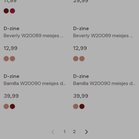
11,99
29,99
D-zine
D-zine
Beverly W20089 meisjes T-shirt korte mouw Ecru
Beverly W20089 meisjes T-shirt korte mouw Ecru melee
12,99
12,99
D-zine
D-zine
Bamilla W20090 meisjes denim jack Kit
Bamilla W20090 meisjes denim jack Bruin
39,99
39,99
1
2