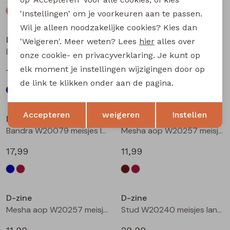
'Instellingen' om je voorkeuren aan te passen.
Wil je alleen noodzakelijke cookies? Kies dan
D-zine
D-zine
'Weigeren'. Meer weten? Lees
hier
alles over
Bailee W20080 meisjes sweatshirt Wijnrood
Bandra W20079 meisjes lange broek Raf
onze cookie- en privacyverklaring. Je kunt op
elk moment je instellingen wijzigingen door op
19,99
17,99
de link te klikken onder aan de pagina.
Opslaan
Terug
Accepteren
weigeren
Instellen
D-zine
D-zine
Bandra W20079 meisjes lange broek Wijnrood
Mesha aop W20257 meisjes t-shirts lange mouw Bruin donker
17,99
11,99
D-zine
D-zine
Mesha aop W20257 meisjes t-shirts lange mouw Wijnrood
Stud W20240 meisjes lange broek Denim grey