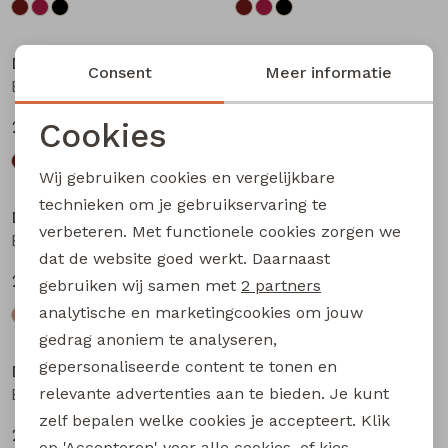
Nieuw
Nieuw
D-zine
D-zine
Consent
Meer informatie
Basia W20117 meisjes rok kort Bruin donker
Basia W20117 meisjes rok kort Bruin
Cookies
24,99
24,99
Noodzakelijke cookies
Wij gebruiken cookies en vergelijkbare
Personalisatie cookies
technieken om je gebruikservaring te
D-zine
D-zine
verbeteren. Met functionele cookies zorgen we
Analytische cookies
Babse W20238 meisjes sweatshirt Kit
Babse W20238 meisjes sweatshirt Rose
dat de website goed werkt. Daarnaast
Marketing cookies
24,99
24,99
gebruiken wij samen met
2 partners
analytische en marketingcookies om jouw
gedrag anoniem te analyseren,
gepersonaliseerde content te tonen en
D-zine
D-zine
relevante advertenties aan te bieden. Je kunt
Babse W20238 meisjes sweatshirt Cyclaam
Bailee W20080 meisjes sweatshirt Raf
zelf bepalen welke cookies je accepteert. Klik
24,99
19,99
op 'Accepteren' voor alle cookies, of kies