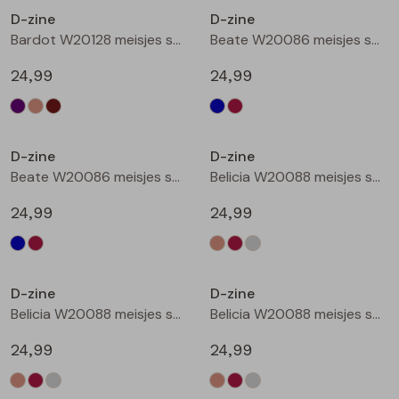
D-zine
D-zine
Blouses lange mouw
Bermuda's
Jackjes
Lange broeken
Lange broeken
Bardot W20128 meisjes sweatshirt Bruin donker
Beate W20086 meisjes sweatshirt Marine
24,99
24,99
Sweatshirts
Lange broek
Jassen
Leggings
Nieuw
Nieuw
Pullover
Bermudas
Rokken
D-zine
D-zine
Beate W20086 meisjes sweatshirt Wijnrood
Belicia W20088 meisjes sweatshirt Ecru melee
Vesten
Lange broeken
Sweatshirts
24,99
24,99
Gilet spencers
Leggings
T-shirts lange mouw
Nieuw
Nieuw
D-zine
D-zine
Jackjes
Rokken
Tops
Belicia W20088 meisjes sweatshirt Wijnrood
Belicia W20088 meisjes sweatshirt Grey melee
Blazers
Vesten
24,99
24,99
Nieuw
Nieuw