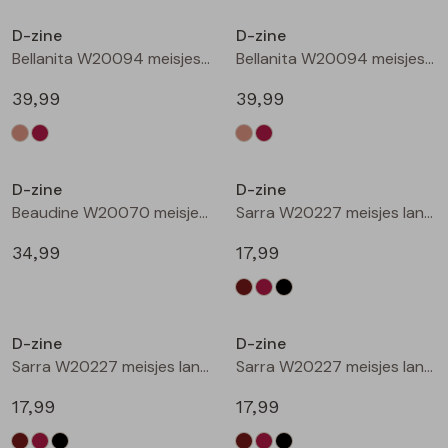
Buitenjack
D-zine
D-zine
Bellanita W20094 meisjes buiten jack Zand
Bellanita W20094 meisjes buiten jack Wijnrood
Bermuda's
39,99
39,99
Piraat broeken
Nieuw
Nieuw
Lange broeken
D-zine
D-zine
Beaudine W20070 meisjes lange broek Bruin donker
Sarra W20227 meisjes lange broek Bruin donker
Rokken
34,99
17,99
Nieuw
Nieuw
D-zine
D-zine
Sarra W20227 meisjes lange broek Wijnrood
Sarra W20227 meisjes lange broek Zwart
17,99
17,99