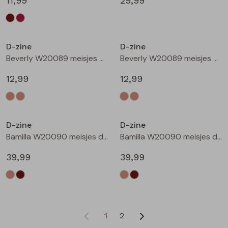
11,99
29,99
D-zine
D-zine
Beverly W20089 meisjes T-shirt korte mouw Ecru
Beverly W20089 meisjes T-shirt korte mouw Ecru melee
12,99
12,99
D-zine
D-zine
Bamilla W20090 meisjes denim jack Kit
Bamilla W20090 meisjes denim jack Bruin
39,99
39,99
1
2