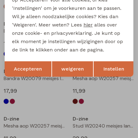
'Instellingen' om je voorkeuren aan te passen.
Wil je alleen noodzakelijke cookies? Kies dan
D-zine
D-zine
'Weigeren'. Meer weten? Lees
hier
alles over
Bailee W20080 meisjes sweatshirt Wijnrood
Bandra W20079 meisjes lange broek Raf
onze cookie- en privacyverklaring. Je kunt op
elk moment je instellingen wijzigingen door op
19,99
17,99
de link te klikken onder aan de pagina.
Opslaan
Terug
Accepteren
weigeren
Instellen
D-zine
D-zine
Bandra W20079 meisjes lange broek Wijnrood
Mesha aop W20257 meisjes t-shirts lange mouw Bruin donker
17,99
11,99
D-zine
D-zine
Mesha aop W20257 meisjes t-shirts lange mouw Wijnrood
Stud W20240 meisjes lange broek Denim grey