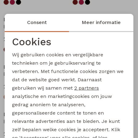
Nieuw
Nieuw
D-zine
D-zine
Consent
Meer informatie
Basia W20117 meisjes rok kort Bruin donker
Basia W20117 meisjes rok kort Bruin
Cookies
24,99
24,99
Noodzakelijke cookies
Wij gebruiken cookies en vergelijkbare
Personalisatie cookies
technieken om je gebruikservaring te
D-zine
D-zine
verbeteren. Met functionele cookies zorgen we
Analytische cookies
Babse W20238 meisjes sweatshirt Kit
Babse W20238 meisjes sweatshirt Rose
dat de website goed werkt. Daarnaast
Marketing cookies
24,99
24,99
gebruiken wij samen met
2 partners
analytische en marketingcookies om jouw
gedrag anoniem te analyseren,
gepersonaliseerde content te tonen en
D-zine
D-zine
relevante advertenties aan te bieden. Je kunt
Babse W20238 meisjes sweatshirt Cyclaam
Bailee W20080 meisjes sweatshirt Raf
zelf bepalen welke cookies je accepteert. Klik
24,99
19,99
op 'Accepteren' voor alle cookies, of kies