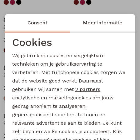
Nieuw
Nieuw
D-zine
D-zine
Consent
Meer informatie
Basia W20117 meisjes rok kort Bruin donker
Basia W20117 meisjes rok kort Bruin
Cookies
24,99
24,99
Noodzakelijke cookies
Wij gebruiken cookies en vergelijkbare
Personalisatie cookies
technieken om je gebruikservaring te
D-zine
D-zine
verbeteren. Met functionele cookies zorgen we
Analytische cookies
Babse W20238 meisjes sweatshirt Kit
Babse W20238 meisjes sweatshirt Rose
dat de website goed werkt. Daarnaast
Marketing cookies
24,99
24,99
gebruiken wij samen met
2 partners
analytische en marketingcookies om jouw
gedrag anoniem te analyseren,
gepersonaliseerde content te tonen en
D-zine
D-zine
relevante advertenties aan te bieden. Je kunt
Babse W20238 meisjes sweatshirt Cyclaam
Bailee W20080 meisjes sweatshirt Raf
zelf bepalen welke cookies je accepteert. Klik
24,99
19,99
op 'Accepteren' voor alle cookies, of kies