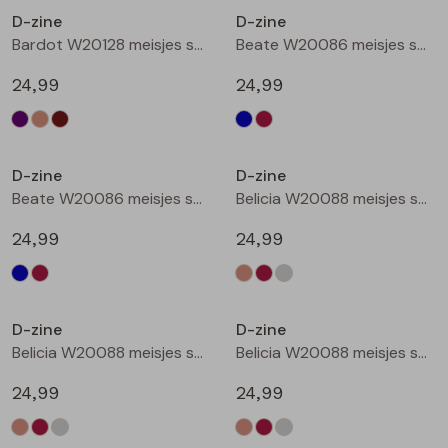
D-zine
D-zine
Blouses lange mouw
Bermuda's
Jackjes
Lange broeken
Lange broeken
Bardot W20128 meisjes sweatshirt Bruin donker
Beate W20086 meisjes sweatshirt Marine
24,99
24,99
Sweatshirts
Lange broek
Jassen
Leggings
Nieuw
Nieuw
Pullover
Bermudas
Rokken
D-zine
D-zine
Beate W20086 meisjes sweatshirt Wijnrood
Belicia W20088 meisjes sweatshirt Ecru melee
Vesten
Lange broeken
Sweatshirts
24,99
24,99
Gilet spencers
Leggings
T-shirts lange mouw
Nieuw
Nieuw
D-zine
D-zine
Jackjes
Rokken
Tops
Belicia W20088 meisjes sweatshirt Wijnrood
Belicia W20088 meisjes sweatshirt Grey melee
Blazers
Vesten
24,99
24,99
Nieuw
Nieuw