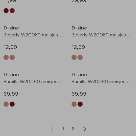
11,99
29,99
D-zine
D-zine
Beverly W20089 meisjes T-shirt korte mouw Ecru
Beverly W20089 meisjes T-shirt korte mouw Ecru melee
12,99
12,99
D-zine
D-zine
Bamilla W20090 meisjes denim jack Kit
Bamilla W20090 meisjes denim jack Bruin
39,99
39,99
1
2