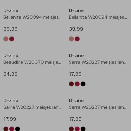
Buitenjack
D-zine
D-zine
Bellanita W20094 meisjes buiten jack Zand
Bellanita W20094 meisjes buiten jack Wijnrood
Bermuda's
39,99
39,99
Piraat broeken
Nieuw
Nieuw
Lange broeken
D-zine
D-zine
Beaudine W20070 meisjes lange broek Bruin donker
Sarra W20227 meisjes lange broek Bruin donker
Rokken
34,99
17,99
Nieuw
Nieuw
D-zine
D-zine
Sarra W20227 meisjes lange broek Wijnrood
Sarra W20227 meisjes lange broek Zwart
17,99
17,99