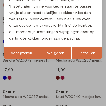
'Instellingen' om je voorkeuren aan te passen.
Wil je alleen noodzakelijke cookies? Kies dan
D-zine
D-zine
'Weigeren'. Meer weten? Lees
hier
alles over
Bailee W20080 meisjes sweatshirt Wijnrood
Bandra W20079 meisjes lange broek Raf
onze cookie- en privacyverklaring. Je kunt op
elk moment je instellingen wijzigingen door op
19,99
17,99
de link te klikken onder aan de pagina.
Opslaan
Terug
Accepteren
weigeren
Instellen
D-zine
D-zine
Bandra W20079 meisjes lange broek Wijnrood
Mesha aop W20257 meisjes t-shirts lange mouw Bruin donker
17,99
11,99
D-zine
D-zine
Mesha aop W20257 meisjes t-shirts lange mouw Wijnrood
Stud W20240 meisjes lange broek Denim grey