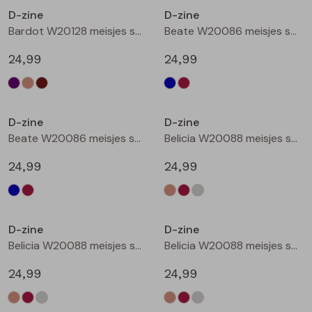
D-zine
D-zine
Blouses lange mouw
Bermuda's
Jackjes
Lange broeken
Lange broeken
Bardot W20128 meisjes sweatshirt Bruin donker
Beate W20086 meisjes sweatshirt Marine
24,99
24,99
Sweatshirts
Lange broek
Jassen
Leggings
Nieuw
Nieuw
Pullover
Bermudas
Rokken
D-zine
D-zine
Beate W20086 meisjes sweatshirt Wijnrood
Belicia W20088 meisjes sweatshirt Ecru melee
Vesten
Lange broeken
Sweatshirts
24,99
24,99
Gilet spencers
Leggings
T-shirts lange mouw
Nieuw
Nieuw
D-zine
D-zine
Jackjes
Rokken
Tops
Belicia W20088 meisjes sweatshirt Wijnrood
Belicia W20088 meisjes sweatshirt Grey melee
Blazers
Vesten
24,99
24,99
Nieuw
Nieuw