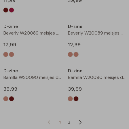
11,99
29,99
D-zine
D-zine
Beverly W20089 meisjes T-shirt korte mouw Ecru
Beverly W20089 meisjes T-shirt korte mouw Ecru melee
12,99
12,99
D-zine
D-zine
Bamilla W20090 meisjes denim jack Kit
Bamilla W20090 meisjes denim jack Bruin
39,99
39,99
1
2