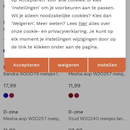
'Instellingen' om je voorkeuren aan te passen.
Wil je alleen noodzakelijke cookies? Kies dan
D-zine
D-zine
'Weigeren'. Meer weten? Lees
hier
alles over
Bailee W20080 meisjes sweatshirt Wijnrood
Bandra W20079 meisjes lange broek Raf
onze cookie- en privacyverklaring. Je kunt op
elk moment je instellingen wijzigingen door op
19,99
17,99
de link te klikken onder aan de pagina.
Opslaan
Terug
Accepteren
weigeren
Instellen
D-zine
D-zine
Bandra W20079 meisjes lange broek Wijnrood
Mesha aop W20257 meisjes t-shirts lange mouw Bruin donker
17,99
11,99
D-zine
D-zine
Mesha aop W20257 meisjes t-shirts lange mouw Wijnrood
Stud W20240 meisjes lange broek Denim grey