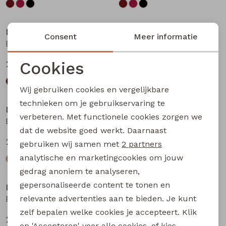
Nieuw
Nieuw
D-zine
D-zine
Consent
Meer informatie
Basia W20117 meisjes rok kort Bruin donker
Basia W20117 meisjes rok kort Bruin
Cookies
24,99
24,99
Noodzakelijke cookies
Wij gebruiken cookies en vergelijkbare
Personalisatie cookies
technieken om je gebruikservaring te
D-zine
D-zine
verbeteren. Met functionele cookies zorgen we
Analytische cookies
Babse W20238 meisjes sweatshirt Kit
Babse W20238 meisjes sweatshirt Rose
dat de website goed werkt. Daarnaast
Marketing cookies
24,99
24,99
gebruiken wij samen met
2 partners
analytische en marketingcookies om jouw
gedrag anoniem te analyseren,
gepersonaliseerde content te tonen en
D-zine
D-zine
relevante advertenties aan te bieden. Je kunt
Babse W20238 meisjes sweatshirt Cyclaam
Bailee W20080 meisjes sweatshirt Raf
zelf bepalen welke cookies je accepteert. Klik
24,99
19,99
op 'Accepteren' voor alle cookies, of kies