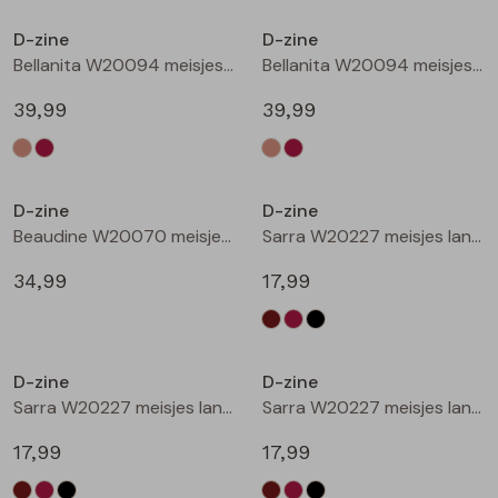
Buitenjack
D-zine
D-zine
Bellanita W20094 meisjes buiten jack Zand
Bellanita W20094 meisjes buiten jack Wijnrood
Bermuda's
39,99
39,99
Piraat broeken
Nieuw
Nieuw
Lange broeken
D-zine
D-zine
Beaudine W20070 meisjes lange broek Bruin donker
Sarra W20227 meisjes lange broek Bruin donker
Rokken
34,99
17,99
Nieuw
Nieuw
D-zine
D-zine
Sarra W20227 meisjes lange broek Wijnrood
Sarra W20227 meisjes lange broek Zwart
17,99
17,99