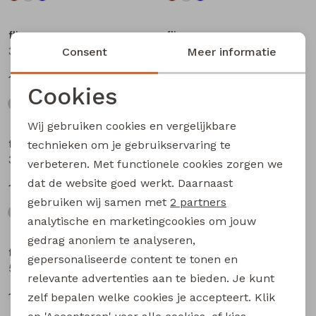
flinq
flinq
3311408 W20362 baby jongens sweater Antra
3311408 W20362 baby jongens sweater Petrol
Consent
Meer informatie
12,99
12,99
Cookies
Noodzakelijke cookies
Wij gebruiken cookies en vergelijkbare
Personalisatie cookies
flinq
flinq
technieken om je gebruikservaring te
3311408 W20362 baby jongens sweater Blauw licht
506442BB W20263 baby jongens lange broek Denim darkwashed
verbeteren. Met functionele cookies zorgen we
Analytische cookies
dat de website goed werkt. Daarnaast
12,99
17,99
Marketing cookies
gebruiken wij samen met
2 partners
analytische en marketingcookies om jouw
gedrag anoniem te analyseren,
flinq
flinq
gepersonaliseerde content te tonen en
506442BB W20263 baby jongens lange broek Denim black
506331BB W20264 baby jongens lange broek Denim
relevante advertenties aan te bieden. Je kunt
17,99
16,99
zelf bepalen welke cookies je accepteert. Klik