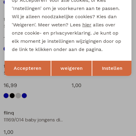
op 'Accepteren' voor alle cookies, of kies
'Instellingen' om je voorkeuren aan te passen.
Wil je alleen noodzakelijke cookies? Kies dan
flinq
flinq
'Weigeren'. Meer weten? Lees
hier
alles over
506331BB W20264 baby jongens lange broek Denim black
506331BB W20264 baby jongens lange broek Denim grey
onze cookie- en privacyverklaring. Je kunt op
16,99
16,99
elk moment je instellingen wijzigingen door op
de link te klikken onder aan de pagina.
Opslaan
Terug
flinq
flinq
Accepteren
weigeren
Instellen
506331BB W20264 baby jongens lange broek Denim darkwashed
11169/012 baby jongens diversen bleu
16,99
1,00
flinq
11169/014 baby jongens diversen bleu
1,00