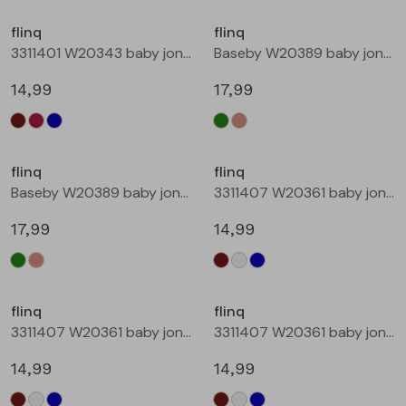
Buitenjack
flinq
flinq
3311401 W20343 baby jongens sweater Petrol
Baseby W20389 baby jongens vest Bottle
Bermuda's
14,99
17,99
Piraat broeken
Nieuw
Lange broeken
flinq
flinq
Baseby W20389 baby jongens vest Taupe
3311407 W20361 baby jongens sweater Bruin donker
Rokken
17,99
14,99
flinq
flinq
3311407 W20361 baby jongens sweater Roest
3311407 W20361 baby jongens sweater Petrol
14,99
14,99