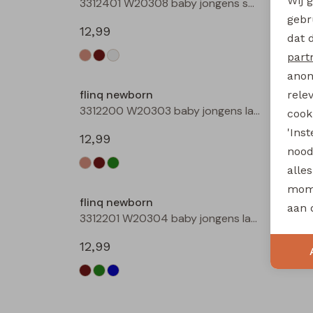
Wij 
3312401 W20308 baby jongens sweater Roest
gebr
12,99
12,99
dat 
part
anon
flinq newborn
flinq 
rele
3312200 W20303 baby jongens lange broek Bruin
cooki
'Ins
12,99
12,99
nood
alle
mome
flinq newborn
aan 
3312201 W20304 baby jongens lange broek Marine
12,99