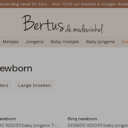
verzending vanaf 50 Euro - Voor 12:00 uur besteld is morgen thui
Meisjes
Jongens
Baby meisjes
Baby jongens
Sa
 newborn
ters
Lange broeken
newborn
flinq newborn
3312600 W20311 baby jongens T-shirt lm Bruin