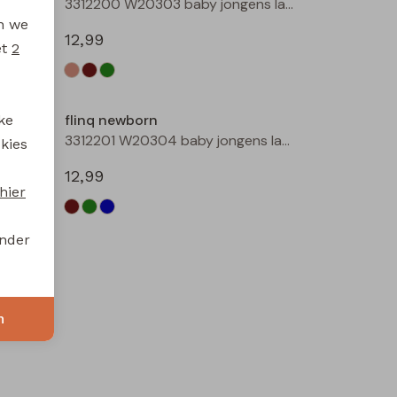
3312402 W20309 baby jongens sweater Marine
3312200 W20303 baby jongens lange broek Taupe
en we
12,99
et
2
flinq newborn
ke
3312201 W20304 baby jongens lange broek Bruin
3312201 W20304 baby jongens lange broek Groen mos
 kies
12,99
hier
onder
n