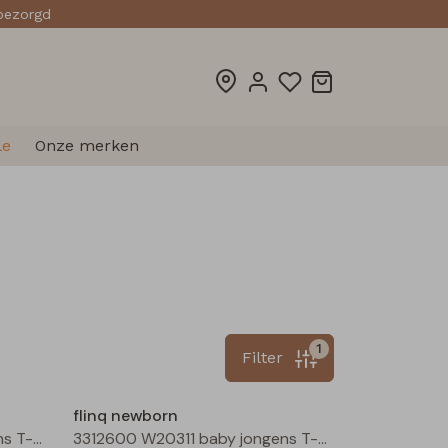
sbezorgd
le
Onze merken
1
Filter
flinq newborn
3312600 W20311 baby jongens T-shirt lm Groen mos
3312600 W20311 baby jongens T-shirt lm Marine