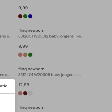
9,99
flinq newborn
3312400 W20305 baby jongens sweater Groen mos
3312601 W20312 baby jongens T-shirt lm Ecru melee
9,99
flinq newborn
3312401 W20308 baby jongens sweater Ecru melee
3312401 W20308 baby jongens sweater Bruin
12,99
atie
flinq newborn