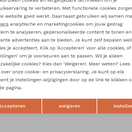
gebruiken cookies en vergelijkbare technieken om je
3312402 W20309 baby jongens sweater Taupe
uikservaring te verbeteren. Met functionele cookies zorg
Analytische cookies
Marketing cookies
12,99
de website goed werkt. Daarnaast gebruiken wij samen m
ners
analytische en marketingcookies om jouw gedrag
iem te analyseren, gepersonaliseerde content te tonen en
newborn
flinq newborn
vante advertenties aan te bieden. Je kunt zelf bepalen wel
3312200 W20303 baby jongens lange broek Groen mos
es je accepteert. Klik op 'Accepteren' voor alle cookies, of
tellingen' om je voorkeuren aan te passen. Wil je alleen
12,99
zakelijke cookies? Kies dan 'Weigeren'. Meer weten? Lees
s over onze cookie- en privacyverklaring. Je kunt op elk
nt je instellingen wijzigingen door op de link te klikken 
de pagina.
Opslaan
Terug
Accepteren
weigeren
Instelle