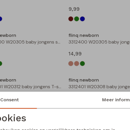
9,99
newborn
flinq newborn
3312400 W20305 baby jongens sweater Taupe
14,99
newborn
flinq newborn
3312601 W20312 baby jongens T-shirt lm Groen mos
12,99
Consent
Meer inform
okies
Noodzakelijke cookies
Personalisatie cookies
newborn
flinq newborn