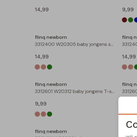
14,99
9,99
flinq newborn
flinq 
3312400 W20305 baby jongens sweater Ecru melee
14,99
14,99
flinq newborn
flinq 
3312601 W20312 baby jongens T-shirt lm Taupe
9,99
9,99
Co
flinq newborn
flinq 