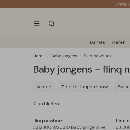
Gratis 
Dames
Heren
Home
Baby jongens
flinq newborn
Baby jongens - flinq
Vesten
T-shirts lange mouw
Swea
21 artikelen
Nieuw
flinq newborn
flinq 
3312300 W20310 baby jongens vest Taupe