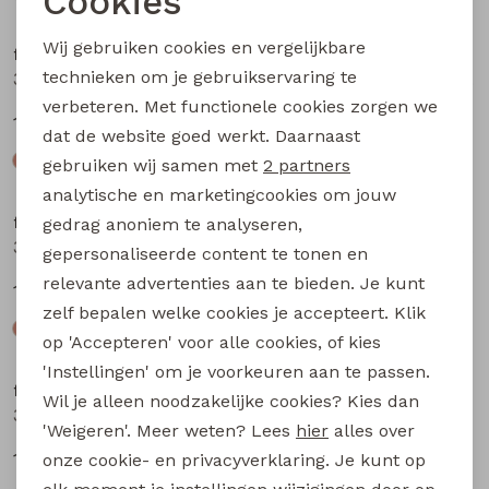
Cookies
Noodzakelijke cookies
Wij gebruiken cookies en vergelijkbare
flinq newborn
flinq newborn
Personalisatie cookies
technieken om je gebruikservaring te
3312402 W20309 baby jongens sweater Marine
3312200 W20303 baby jongens lange broek Taupe
verbeteren. Met functionele cookies zorgen we
Analytische cookies
12,99
12,99
dat de website goed werkt. Daarnaast
Marketing cookies
gebruiken wij samen met
2 partners
analytische en marketingcookies om jouw
flinq newborn
flinq newborn
gedrag anoniem te analyseren,
3312200 W20303 baby jongens lange broek Bruin
3312200 W20303 baby jongens lange broek Groen mos
gepersonaliseerde content te tonen en
relevante advertenties aan te bieden. Je kunt
12,99
12,99
zelf bepalen welke cookies je accepteert. Klik
op 'Accepteren' voor alle cookies, of kies
'Instellingen' om je voorkeuren aan te passen.
flinq newborn
flinq newborn
Wil je alleen noodzakelijke cookies? Kies dan
3312201 W20304 baby jongens lange broek Bruin
3312201 W20304 baby jongens lange broek Groen mos
'Weigeren'. Meer weten? Lees
hier
alles over
12,99
12,99
onze cookie- en privacyverklaring. Je kunt op