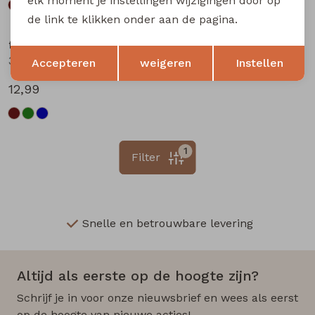
elk moment je instellingen wijzigingen door op
de link te klikken onder aan de pagina.
flinq newborn
Opslaan
Terug
3312201 W20304 baby jongens lange broek Marine
Accepteren
weigeren
Instellen
12,99
1
Filter
Snelle en betrouwbare levering
Altijd als eerste op de hoogte zijn?
Schrijf je in voor onze nieuwsbrief en wees als eerst
op de hoogte van nieuwe acties!