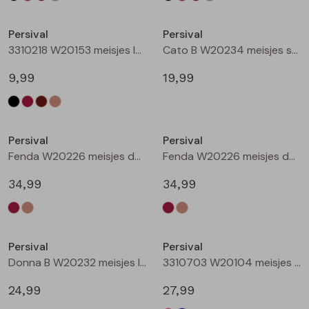
Nieuw
Nieuw
Persival
Persival
3310218 W20153 meisjes legging Taupe
Cato B W20234 meisjes sweatshirt Wijnrood
9,99
19,99
Nieuw
Nieuw
Persival
Persival
Fenda W20226 meisjes denim jack Wijnrood
Fenda W20226 meisjes denim jack Zand
34,99
34,99
Nieuw
Nieuw
Persival
Persival
Donna B W20232 meisjes lange broek Wijnrood
3310703 W20104 meisjes Jurk Cerise
24,99
27,99