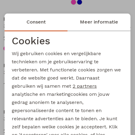
Nieuw
Nieuw
Persival
Persival
Consent
Meer informatie
3310703 W20104 meisjes Jurk Petrol
3310300 W20103 meisjes pullover Bruin donker
Cookies
27,99
19,99
Noodzakelijke cookies
Wij gebruiken cookies en vergelijkbare
Nieuw
Personalisatie cookies
technieken om je gebruikservaring te
Persival
Persival
verbeteren. Met functionele cookies zorgen we
Analytische cookies
3310807 W20102 meisjes rok kort Bordeaux
3310404 W20049 meisjes sweatshirt Paars fel
dat de website goed werkt. Daarnaast
Marketing cookies
17,99
22,99
gebruiken wij samen met
2 partners
analytische en marketingcookies om jouw
gedrag anoniem te analyseren,
gepersonaliseerde content te tonen en
Persival
Persival
relevante advertenties aan te bieden. Je kunt
3310404 W20049 meisjes sweatshirt Taupe
3310404 W20049 meisjes sweatshirt Rose fel
zelf bepalen welke cookies je accepteert. Klik
22,99
22,99
op 'Accepteren' voor alle cookies, of kies