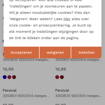
'Instellingen' om je voorkeuren aan te passen.
Wil je alleen noodzakelijke cookies? Kies dan
Persival
Persival
'Weigeren'. Meer weten? Lees
hier
alles over
3310800 W20053 meisjes rok kort Marine
3310800 W20053 meisjes rok kort Bordeaux
onze cookie- en privacyverklaring. Je kunt op
elk moment je instellingen wijzigingen door op
19,99
19,99
de link te klikken onder aan de pagina.
Opslaan
Terug
Accepteren
weigeren
Instellen
Persival
Persival
3310800 W20053 meisjes rok kort Bruin donker
3310801 W20054 meisjes rok kort Bordeaux
19,99
19,99
Persival
Persival
3310801 W20054 meisjes rok kort Bruin donker
3310805 W20100 meisjes rok kort Marine