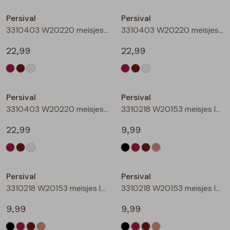
Buitenjack
Persival
Persival
3310403 W20220 meisjes sweatshirt Wijnrood
3310403 W20220 meisjes sweatshirt Bruin donker
Bermuda's
22,99
22,99
Piraat broeken
Nieuw
Nieuw
Lange broeken
Persival
Persival
3310403 W20220 meisjes sweatshirt Cream
3310218 W20153 meisjes legging Zwart
Rokken
22,99
9,99
Nieuw
Nieuw
Persival
Persival
3310218 W20153 meisjes legging Wijnrood
3310218 W20153 meisjes legging Bruin donker
9,99
9,99