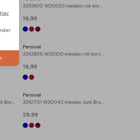
3310800 W20053 meisjes rok kort Marine
3310800 W20053 meisjes rok kort Bordeaux
hier
19,99
onder
Nieuw
Nieuw
Persival
3310801 W20054 meisjes rok kort Bruin donker
3310805 W20100 meisjes rok kort Marine
n
19,99
Persival
3310701 W20042 meisjes Jurk Bordeaux
3310701 W20042 meisjes Jurk Bruin donker
29,99