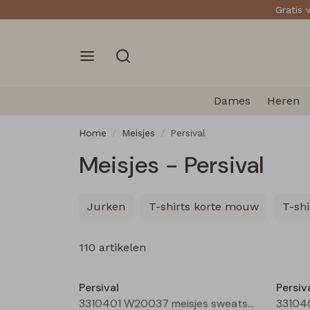
Gratis 
Dames
Heren
Home
Meisjes
Persival
Meisjes - Persival
Jurken
T-shirts korte mouw
T-sh
110 artikelen
Nieuw
Persival
Persiv
3310401 W20037 meisjes sweatshirt Bordeaux