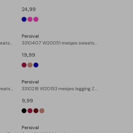
24,99
Nieuw
Nieuw
Persival
3310407 W20051 meisjes sweatshirt Taupe
3310407 W20051 meisjes sweatshirt Petrol
19,99
Nieuw
Nieuw
Persival
3310403 W20220 meisjes sweatshirt Cream
3310218 W20153 meisjes legging Zwart
9,99
Nieuw
Nieuw
Persival