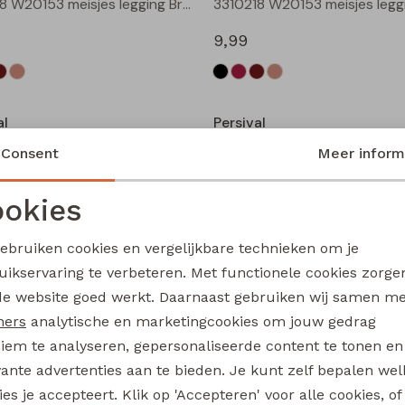
3310218 W20153 meisjes legging Bruin donker
9,99
Nieuw
al
Persival
Fenda W20226 meisjes denim jack Zand
Consent
Meer inform
24,99
okies
Noodzakelijke cookies
Personalisatie cookies
Nieuw
gebruiken cookies en vergelijkbare technieken om je
al
Persival
uikservaring te verbeteren. Met functionele cookies zorg
Analytische cookies
Marketing cookies
3310300 W20103 meisjes pullover Bruin donker
de website goed werkt. Daarnaast gebruiken wij samen m
17,99
ners
analytische en marketingcookies om jouw gedrag
iem te analyseren, gepersonaliseerde content te tonen en
Nieuw
vante advertenties aan te bieden. Je kunt zelf bepalen wel
es je accepteert. Klik op 'Accepteren' voor alle cookies, of
al
Persival