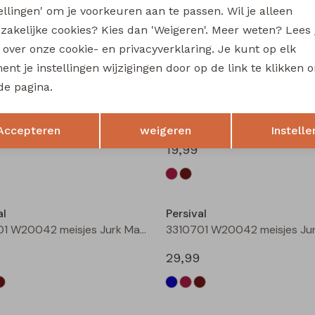
tellingen' om je voorkeuren aan te passen. Wil je alleen
3310404 W20049 meisjes sweatshirt Rose fel
zakelijke cookies? Kies dan 'Weigeren'. Meer weten? Lees
19,99
s over onze cookie- en privacyverklaring. Je kunt op elk
nt je instellingen wijzigingen door op de link te klikken 
Nieuw
de pagina.
al
Persival
Opslaan
Terug
3310801 W20054 meisjes rok kort Bordeaux
Accepteren
weigeren
Instelle
19,99
al
Persival
3310701 W20042 meisjes Jurk Marine
29,99