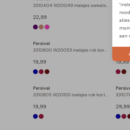
'Ins
3310404 W20049 meisjes sweatshirt Taupe
nood
22,99
22,99
alle
mome
Nieuw
aan 
Persival
Persiv
3310800 W20053 meisjes rok kort Bruin donker
19,99
19,99
Nieuw
Persival
Persiv
3310805 W20100 meisjes rok kort Bordeaux
19,99
29,99