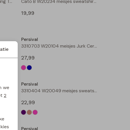
3310218 W20153 meisjes legging Taupe
Cato B W20234 meisjes sweatshirt Wijnrood
19,99
Nieuw
Nieuw
Persival
Donna B W20232 meisjes lange broek Wijnrood
3310703 W20104 meisjes Jurk Cerise
atie
27,99
Nieuw
Nieuw
Persival
en we
3310807 W20102 meisjes rok kort Bordeaux
3310404 W20049 meisjes sweatshirt Paars fel
et
2
22,99
Nieuw
Nieuw
ke
 kies
Persival