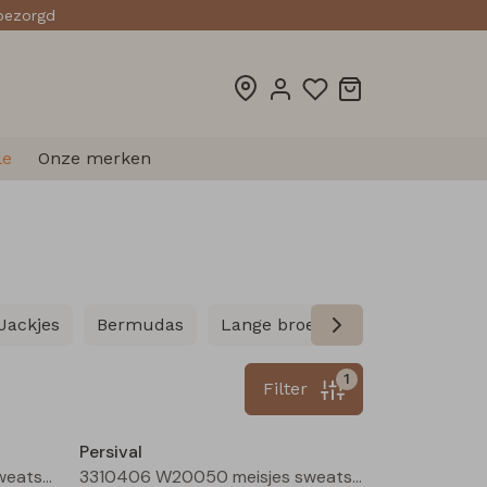
sbezorgd
le
Onze merken
Jackjes
Bermudas
Lange broeken
Leggings
1
Filter
Nieuw
Nieuw
Persival
3310406 W20050 meisjes sweatshirt Marine
3310406 W20050 meisjes sweatshirt Cerise