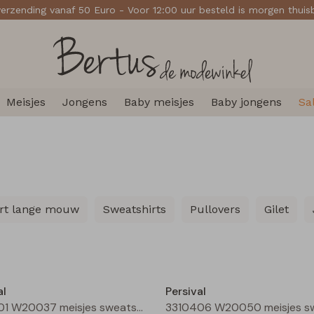
verzending vanaf 50 Euro - Voor 12:00 uur besteld is morgen thui
Meisjes
Jongens
Baby meisjes
Baby jongens
Sa
irt lange mouw
Sweatshirts
Pullovers
Gilet
Nieuw
al
Persival
3310401 W20037 meisjes sweatshirt Oranje neon