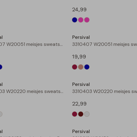
24,99
Nieuw
al
Persival
3310407 W20051 meisjes sweatshirt Bordeaux
19,99
Nieuw
al
Persival
3310403 W20220 meisjes sweatshirt Bruin donker
22,99
Nieuw
al
Persival