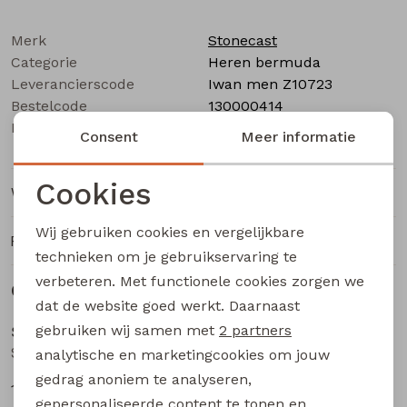
Buitenjack
Merk
Stonecast
Bermuda's
Categorie
Heren bermuda
Leverancierscode
Iwan men Z10723
Bestelcode
Piraat broeken
130000414
Kleur
Bleached denim
Consent
Meer informatie
Lange broeken
Cookies
Winkelvoorraad
Noodzakelijke cookies
Rokken
Wij gebruiken cookies en vergelijkbare
Ruilen en retourneren
Personalisatie cookies
technieken om je gebruikservaring te
verbeteren. Met functionele cookies zorgen we
Analytische cookies
Gerelateerde producten
Sale
Sale
dat de website goed werkt. Daarnaast
Marketing cookies
gebruiken wij samen met
2 partners
Stonecast
Stonecast
Stefan men Z10724 heren bermuda Greyblue
Stefan men Z10724 heren bermuda Zand
analytische en marketingcookies om jouw
gedrag anoniem te analyseren,
17,50
17,50
34,99
34,99
gepersonaliseerde content te tonen en