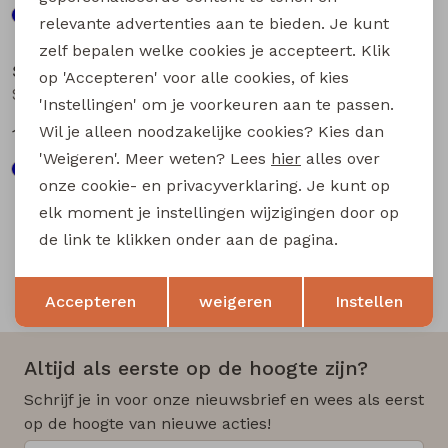
relevante advertenties aan te bieden. Je kunt
Sale
Sale
zelf bepalen welke cookies je accepteert. Klik
Stonecast
Stonecast
op 'Accepteren' voor alle cookies, of kies
Stefan men Z10724 heren bermuda Army
Ajay men Z10304 heren bermuda Marine
'Instellingen' om je voorkeuren aan te passen.
Wil je alleen noodzakelijke cookies? Kies dan
17,50
15,00
34,99
29,99
'Weigeren'. Meer weten? Lees
hier
alles over
onze cookie- en privacyverklaring. Je kunt op
elk moment je instellingen wijzigingen door op
de link te klikken onder aan de pagina.
Opslaan
Terug
Snelle en betrouwbare levering
Accepteren
weigeren
Instellen
Altijd als eerste op de hoogte zijn?
Schrijf je in voor onze nieuwsbrief en wees als eerst
op de hoogte van nieuwe acties!