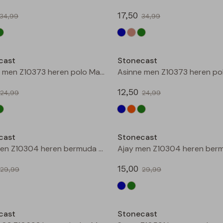
17,50
34,99
34,99
Sale
cast
Stonecast
Asinne men Z10373 heren polo Marine
12,50
24,99
24,99
Sale
cast
Stonecast
Ajay men Z10304 heren bermuda Marine
15,00
29,99
29,99
Sale
cast
Stonecast