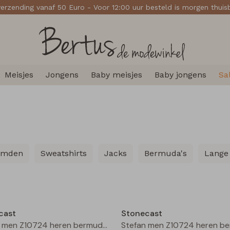
verzending vanaf 50 Euro - Voor 12:00 uur besteld is morgen thui
Meisjes
Jongens
Baby meisjes
Baby jongens
Sa
emden
Sweatshirts
Jacks
Bermuda's
Lange
Sale
cast
Stonecast
Stefan men Z10724 heren bermuda Greyblue