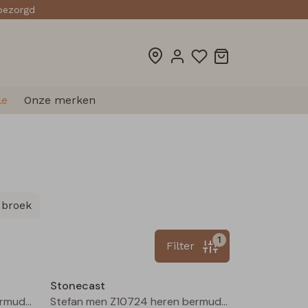
sbezorgd
le
Onze merken
 broek
1
Filter
Sale
Sale
Stonecast
Stefan men Z10724 heren bermuda Zand
Stefan men Z10724 heren bermuda Army