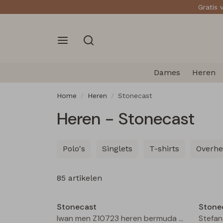
Gratis 
Dames
Heren
Home
Heren
Stonecast
Heren - Stonecast
Polo's
Singlets
T-shirts
Overh
85 artikelen
Sale
Stonecast
Stone
Iwan men Z10723 heren bermuda Bleached denim