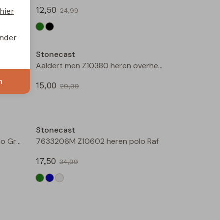
12,50
hier
24,99
Sale
Sale
onder
Stonecast
Arno men Z10377 heren polo Groen mos
Aaldert men Z10380 heren overhemd km Bruin licht
n
15,00
29,99
Sale
Sale
Stonecast
7633206M Z10602 heren polo Groen
7633206M Z10602 heren polo Raf
17,50
34,99