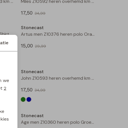
Steve Z10591 heren overhemd km Blauw
Miles Z10592 heren overhemd km Marine
17,50
34,99
Sale
Sale
Stonecast
Arturo men Z10307 heren T-Shirt km Raf
Artus men Z10376 heren polo Oranje
atie
15,00
29,99
Sale
Sale
Stonecast
John Z10593 heren overhemd km Groen mos
John Z10593 heren overhemd km Marine
en we
et
2
17,50
34,99
Sale
Sale
ke
Stonecast
 kies
Mitch Z10594 heren overhemd km Groen mos
Age men Z10360 heren polo Groen mos