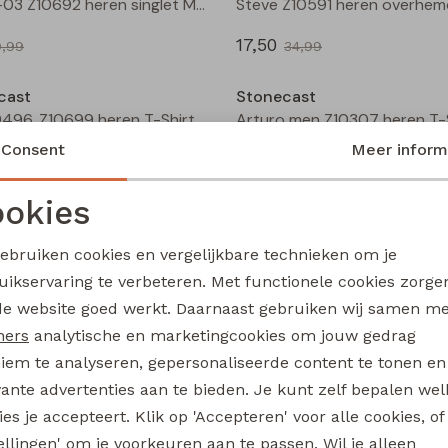
M61SL-03 Z10692 heren singlet Marine
17,50
9,99
34,99
Sale
cast
Stonecast
MT-49496. Z10699 heren T-Shirt km raf/jeans
Consent
Meer inform
10,00
19,99
19,99
okies
Sale
Noodzakelijke cookies
Personalisatie cookies
cast
Stonecast
gebruiken cookies en vergelijkbare technieken om je
7627019M Z10606 heren buiten jack Marine
uikservaring te verbeteren. Met functionele cookies zorg
Analytische cookies
Marketing cookies
de website goed werkt. Daarnaast gebruiken wij samen m
17,50
69,99
34,99
ners
analytische en marketingcookies om jouw gedrag
iem te analyseren, gepersonaliseerde content te tonen en
Sale
vante advertenties aan te bieden. Je kunt zelf bepalen wel
cast
Stonecast
es je accepteert. Klik op 'Accepteren' voor alle cookies, of
Mitch Z10594 heren overhemd km Marine
tellingen' om je voorkeuren aan te passen. Wil je alleen