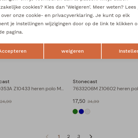
17,50
zakelijke cookies? Kies dan 'Weigeren'. Meer weten? Lees
34,99
34,99
s over onze cookie- en privacyverklaring. Je kunt op elk
Sale
nt je instellingen wijzigingen door op de link te klikken 
de pagina.
cast
Stonecast
Aldon men Z10375 heren polo Groen mos
Opslaan
Terug
Accepteren
weigeren
Instelle
15,00
29,99
29,99
Sale
cast
Stonecast
MT-49353A Z10433 heren polo Marine
17,50
24,99
34,99
1
2
3