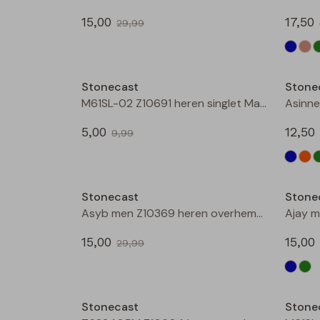
15,00
17,50
29,99
Sale
Stonecast
Stone
M61SL-02 Z10691 heren singlet Marine
5,00
12,50
9,99
Sale
Stonecast
Stone
Asyb men Z10369 heren overhemd km Groen mos
15,00
15,00
29,99
Sale
Stonecast
Stone