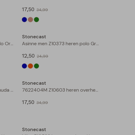
17,50
34,99
Sale
Sale
Stonecast
Asinne men Z10373 heren polo Oranje
Asinne men Z10373 heren polo Groen
12,50
24,99
Sale
Sale
Stonecast
Ajay men Z10304 heren bermuda Groen donker
7622404M Z10603 heren overhemd km Marine
17,50
34,99
Sale
Sale
Stonecast