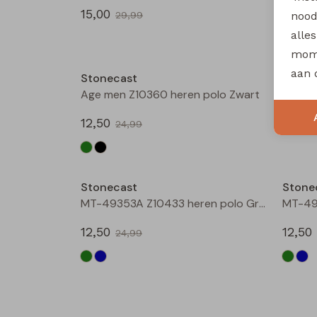
15,00
17,50
nood
29,99
alle
Sale
mome
aan 
Stonecast
Stone
Age men Z10360 heren polo Zwart
12,50
15,00
24,99
Sale
Stonecast
Stone
MT-49353A Z10433 heren polo Groen donker
12,50
12,50
24,99