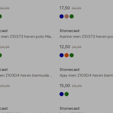
17,50
34,99
34,99
Sale
cast
Stonecast
Asinne men Z10373 heren polo Marine
12,50
24,99
24,99
Sale
cast
Stonecast
Ajay men Z10304 heren bermuda Marine
15,00
29,99
29,99
Sale
cast
Stonecast