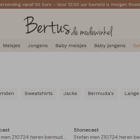
verzending vanaf 50 Euro - Voor 12:00 uur besteld is morgen thui
Meisjes
Jongens
Baby meisjes
Baby jongens
Sa
emden
Sweatshirts
Jacks
Bermuda's
Lange
Sale
cast
Stonecast
Stefan men Z10724 heren bermuda Greyblue