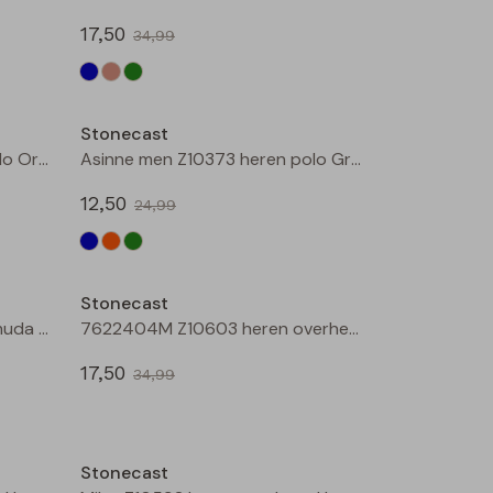
17,50
34,99
Sale
Sale
Stonecast
Asinne men Z10373 heren polo Oranje
Asinne men Z10373 heren polo Groen
12,50
24,99
Sale
Sale
Stonecast
Ajay men Z10304 heren bermuda Groen donker
7622404M Z10603 heren overhemd km Marine
17,50
34,99
Sale
Sale
Stonecast