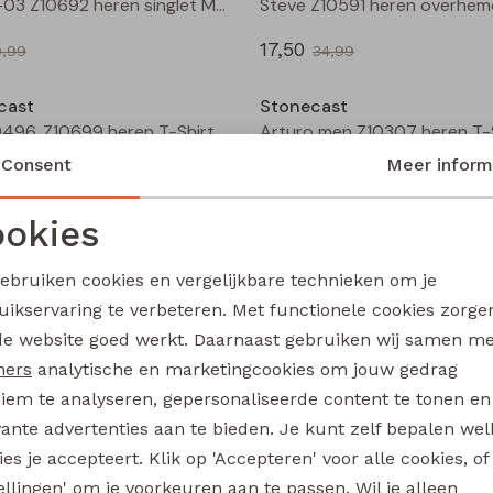
M61SL-03 Z10692 heren singlet Marine
17,50
9,99
34,99
Sale
cast
Stonecast
MT-49496. Z10699 heren T-Shirt km raf/jeans
Consent
Meer inform
10,00
19,99
19,99
okies
Sale
Noodzakelijke cookies
Personalisatie cookies
cast
Stonecast
gebruiken cookies en vergelijkbare technieken om je
7627019M Z10606 heren buiten jack Marine
uikservaring te verbeteren. Met functionele cookies zorg
Analytische cookies
Marketing cookies
de website goed werkt. Daarnaast gebruiken wij samen m
17,50
69,99
34,99
ners
analytische en marketingcookies om jouw gedrag
iem te analyseren, gepersonaliseerde content te tonen en
Sale
vante advertenties aan te bieden. Je kunt zelf bepalen wel
cast
Stonecast
es je accepteert. Klik op 'Accepteren' voor alle cookies, of
Mitch Z10594 heren overhemd km Marine
tellingen' om je voorkeuren aan te passen. Wil je alleen