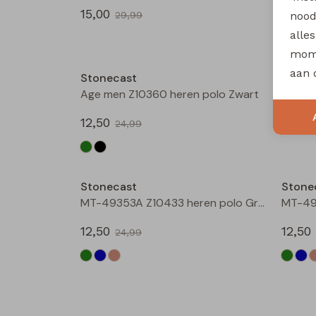
15,00
17,50
nood
29,99
alle
Sale
mome
aan 
Stonecast
Stone
Age men Z10360 heren polo Zwart
12,50
15,00
24,99
Sale
Stonecast
Stone
MT-49353A Z10433 heren polo Groen donker
12,50
12,50
24,99