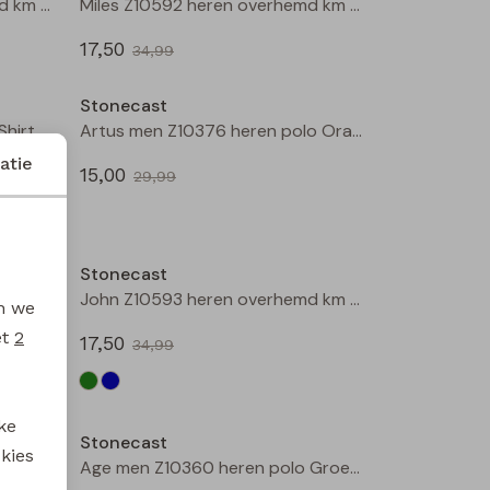
Steve Z10591 heren overhemd km Blauw
Miles Z10592 heren overhemd km Marine
17,50
34,99
Sale
Sale
Stonecast
Arturo men Z10307 heren T-Shirt km Raf
Artus men Z10376 heren polo Oranje
atie
15,00
29,99
Sale
Sale
Stonecast
John Z10593 heren overhemd km Groen mos
John Z10593 heren overhemd km Marine
en we
et
2
17,50
34,99
Sale
Sale
ke
Stonecast
 kies
Mitch Z10594 heren overhemd km Groen mos
Age men Z10360 heren polo Groen mos