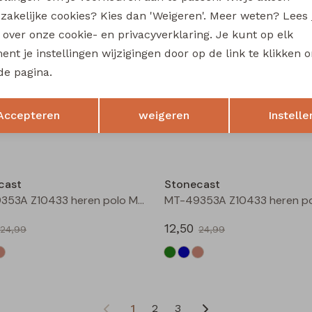
17,50
zakelijke cookies? Kies dan 'Weigeren'. Meer weten? Lees
34,99
34,99
s over onze cookie- en privacyverklaring. Je kunt op elk
Sale
nt je instellingen wijzigingen door op de link te klikken 
de pagina.
cast
Stonecast
Aldon men Z10375 heren polo Groen mos
Opslaan
Terug
Accepteren
weigeren
Instelle
15,00
29,99
29,99
Sale
cast
Stonecast
MT-49353A Z10433 heren polo Marine
12,50
24,99
24,99
1
2
3