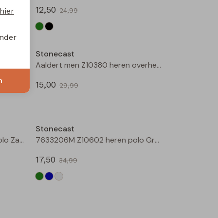
12,50
hier
24,99
Sale
Sale
onder
Stonecast
Arno men Z10377 heren polo Groen mos
Aaldert men Z10380 heren overhemd km Bruin licht
n
15,00
29,99
Sale
Sale
Stonecast
MT-49353A Z10433 heren polo Zand
7633206M Z10602 heren polo Groen
17,50
34,99