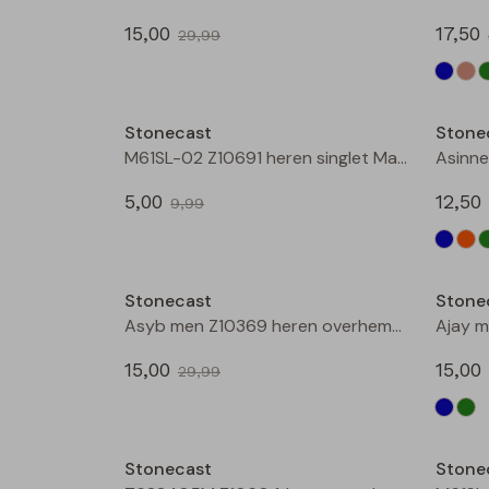
15,00
17,50
29,99
Sale
Stonecast
Stone
M61SL-02 Z10691 heren singlet Marine
5,00
12,50
9,99
Sale
Stonecast
Stone
Asyb men Z10369 heren overhemd km Groen mos
15,00
15,00
29,99
Sale
Stonecast
Stone