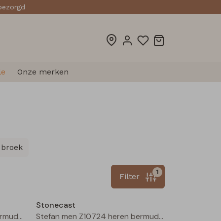
sbezorgd
le
Onze merken
 broek
1
Filter
Sale
Sale
Stonecast
Stefan men Z10724 heren bermuda Zand
Stefan men Z10724 heren bermuda Army