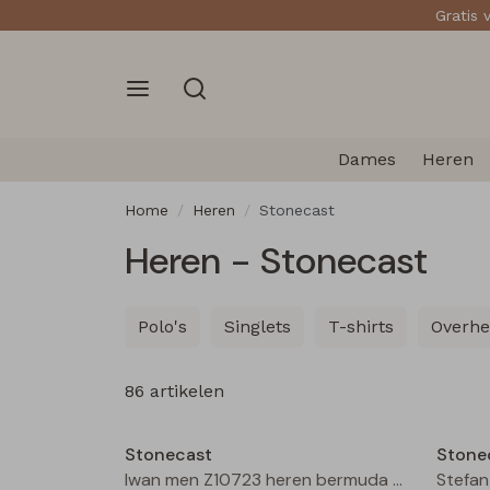
Gratis 
Dames
Heren
Home
Heren
Stonecast
Heren - Stonecast
Polo's
Singlets
T-shirts
Overh
86 artikelen
Sale
Stonecast
Stone
Iwan men Z10723 heren bermuda Bleached denim