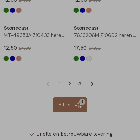
Sale
Sale
Stonecast
Stonecast
MT-49353A Z10433 heren polo Zand
7633206M Z10602 heren polo Groen
12,50
17,50
24,99
34,99
1
2
3
1
Filter
Snelle en betrouwbare levering