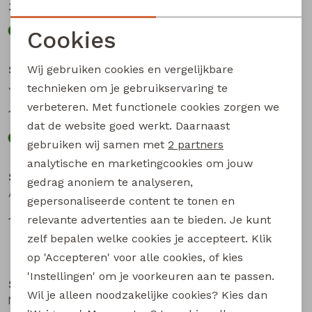
35,00
35,00
69,99
69,99
Cookies
Sale
Sale
Noodzakelijke cookies
Wij gebruiken cookies en vergelijkbare
Stonecast
Stonecast
Personalisatie cookies
John Z10593 heren overhemd km Groen mos
John Z10593 heren overhemd km Marine
technieken om je gebruikservaring te
verbeteren. Met functionele cookies zorgen we
Analytische cookies
17,50
17,50
34,99
34,99
dat de website goed werkt. Daarnaast
Marketing cookies
gebruiken wij samen met
2 partners
Sale
Sale
analytische en marketingcookies om jouw
Stonecast
Stonecast
gedrag anoniem te analyseren,
Aseon men Z10370 heren polo Pastel blauw
Mitch Z10594 heren overhemd km Marine
gepersonaliseerde content te tonen en
relevante advertenties aan te bieden. Je kunt
15,00
17,50
29,99
34,99
zelf bepalen welke cookies je accepteert. Klik
op 'Accepteren' voor alle cookies, of kies
Sale
Sale
'Instellingen' om je voorkeuren aan te passen.
Stonecast
Stonecast
Wil je alleen noodzakelijke cookies? Kies dan
Mitch Z10594 heren overhemd km Groen mos
Age men Z10360 heren polo Groen mos