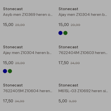
Buitenjack
Stonecast
Stonecast
Asyb men Z10369 heren overhemd km Groen mos
Ajay men Z10304 heren bermuda Marine
Bermuda's
15,00
15,00
29,99
29,99
Piraat broeken
Sale
Sale
Lange broeken
Stonecast
Stonecast
Ajay men Z10304 heren bermuda Groen donker
7622404M Z10603 heren overhemd km Marine
Rokken
15,00
17,50
29,99
34,99
Sale
Sale
Stonecast
Stonecast
7622405M Z10604 heren overhemd km Marine
M61SL-03 Z10692 heren singlet Marine
17,50
5,00
34,99
9,99
Sale
Sale