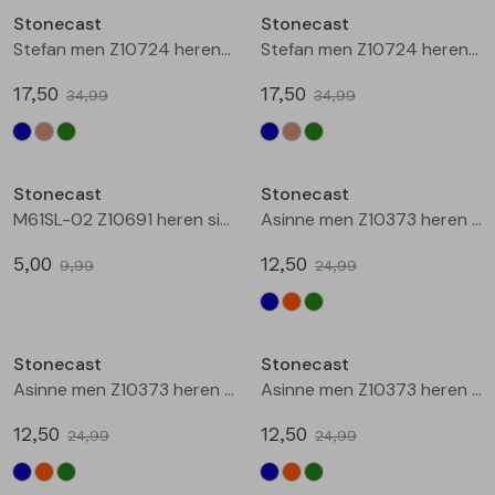
Stonecast
Stonecast
Blouses lange mouw
Bermuda's
Jackjes
Lange broeken
Lange broeken
Stefan men Z10724 heren bermuda Zand
Stefan men Z10724 heren bermuda Army
17,50
17,50
34,99
34,99
Sweatshirts
Lange broek
Jassen
Leggings
Sale
Sale
Pullover
Bermudas
Rokken
Stonecast
Stonecast
M61SL-02 Z10691 heren singlet Marine
Asinne men Z10373 heren polo Marine
Vesten
Lange broeken
Sweatshirts
5,00
12,50
9,99
24,99
Gilet spencers
Leggings
T-shirts lange mouw
Sale
Sale
Stonecast
Stonecast
Jackjes
Rokken
Tops
Asinne men Z10373 heren polo Oranje
Asinne men Z10373 heren polo Groen
Blazers
Vesten
12,50
12,50
24,99
24,99
Sale
Sale