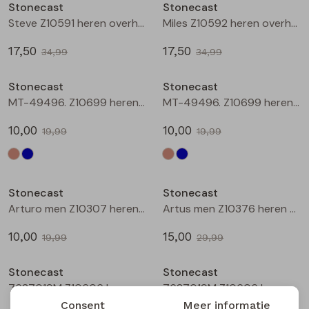
Stonecast
Stonecast
Steve Z10591 heren overhemd km Blauw
Miles Z10592 heren overhemd km Marine
17,50
17,50
34,99
34,99
Sale
Sale
Stonecast
Stonecast
MT-49496. Z10699 heren T-Shirt km Kit
MT-49496. Z10699 heren T-Shirt km raf/jeans
10,00
10,00
19,99
19,99
Sale
Sale
Stonecast
Stonecast
Arturo men Z10307 heren T-Shirt km Raf
Artus men Z10376 heren polo Oranje
10,00
15,00
19,99
29,99
Sale
Sale
Stonecast
Stonecast
7627019M Z10606 heren buiten jack Groen
7627019M Z10606 heren buiten jack Marine
Consent
Meer informatie