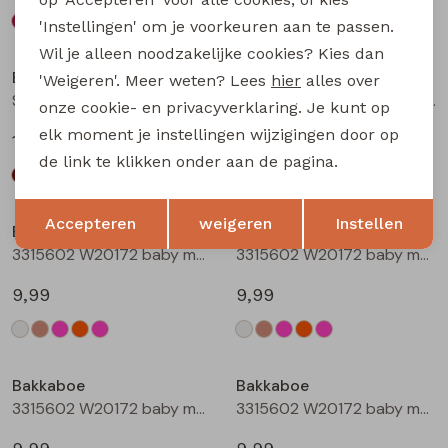
'Instellingen' om je voorkeuren aan te passen.
Wil je alleen noodzakelijke cookies? Kies dan
Bakkaboe
Bakkaboe
'Weigeren'. Meer weten? Lees
hier
alles over
Sarra baby W20228 baby meisjes lange broek Wijnrood
Sarra baby W20228 baby meisjes lange broek Zwart
onze cookie- en privacyverklaring. Je kunt op
elk moment je instellingen wijzigingen door op
12,99
12,99
de link te klikken onder aan de pagina.
Opslaan
Terug
Accepteren
weigeren
Instellen
Bakkaboe
Bakkaboe
3315602 W20172 baby meisjes T-shirt lm Cream
3315602 W20172 baby meisjes T-shirt lm Taupe
9,99
9,99
Bakkaboe
Bakkaboe
3315602 W20172 baby meisjes T-shirt lm Rose
3315602 W20172 baby meisjes T-shirt lm Perzik