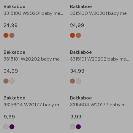
Bakkaboe
Bakkaboe
Blouses lange mouw
Bermuda's
Jackjes
Lange broeken
Lange broeken
3315100 W20201 baby meisjes buiten jack Perzik
3315100 W20201 baby meisjes buiten jack Zand
24,99
24,99
Sweatshirts
Lange broek
Jassen
Leggings
Nieuw
Nieuw
Pullover
Bermudas
Rokken
Bakkaboe
Bakkaboe
3315101 W20202 baby meisjes buiten jack Taupe
3315101 W20202 baby meisjes buiten jack Champagne
Vesten
Lange broeken
Sweatshirts
34,99
34,99
Gilet spencers
Leggings
T-shirts lange mouw
Bakkaboe
Bakkaboe
Jackjes
Rokken
Tops
3315604 W20177 baby meisjes T-shirt lm Cream
3315604 W20177 baby meisjes T-shirt lm Lila
Blazers
Vesten
9,99
9,99