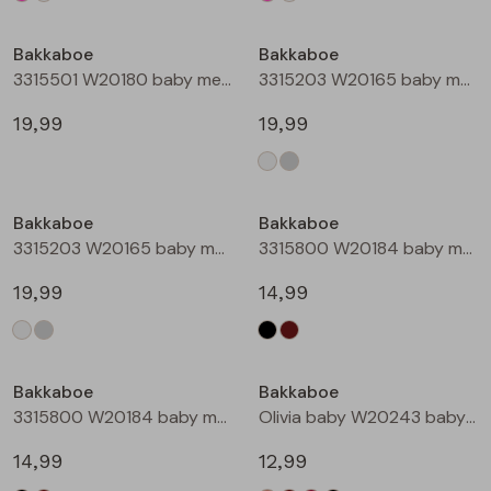
Bakkaboe
Bakkaboe
3315501 W20180 baby meisjes gilet/hesje Taupe
3315203 W20165 baby meisjes lange broek Cream
19,99
19,99
Bakkaboe
Bakkaboe
3315203 W20165 baby meisjes lange broek Grijs midden
3315800 W20184 baby meisjes rok kort Zwart
19,99
14,99
Bakkaboe
Bakkaboe
3315800 W20184 baby meisjes rok kort Bruin donker
Olivia baby W20243 baby meisjes T-shirt lm Kit
14,99
12,99