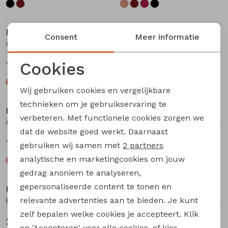
Bakkaboe
Bakkaboe
Consent
Meer informatie
Olivia baby W20243 baby meisjes T-shirt lm Bruin donker
Olivia baby W20243 baby meisjes T-shirt lm Wijnrood
Cookies
12,99
12,99
Noodzakelijke cookies
Wij gebruiken cookies en vergelijkbare
Personalisatie cookies
technieken om je gebruikservaring te
Bakkaboe
Bakkaboe
verbeteren. Met functionele cookies zorgen we
Analytische cookies
Olivia baby W20243 baby meisjes T-shirt lm Zwart
Fenda baby W20261 baby meisjes denim jack Wijnrood
dat de website goed werkt. Daarnaast
Marketing cookies
12,99
24,99
gebruiken wij samen met
2 partners
analytische en marketingcookies om jouw
gedrag anoniem te analyseren,
gepersonaliseerde content te tonen en
Bakkaboe
Bakkaboe
relevante advertenties aan te bieden. Je kunt
Fenda baby W20261 baby meisjes denim jack Zand
Sarra baby W20228 baby meisjes lange broek Bruin donker
zelf bepalen welke cookies je accepteert. Klik
24,99
12,99
op 'Accepteren' voor alle cookies, of kies