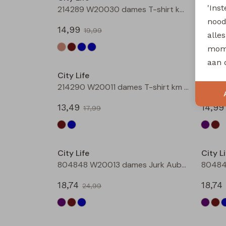
'Ins
214289 W20030 dames T-shirt km Bruin donker
nood
14,99
14,99
19,99
alle
mome
Sale
aan 
City Life
City Li
214290 W20011 dames T-shirt km Marine
13,49
14,99
17,99
Sale
City Life
City Li
804848 W20013 dames Jurk Aubergine
80484
18,74
18,74
24,99