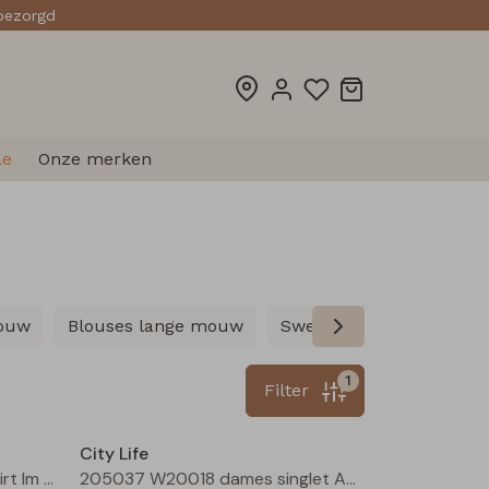
sbezorgd
le
Onze merken
mouw
Blouses lange mouw
Sweatshirts
Pullover
1
Filter
Nieuw
Sale
City Life
213019 W20440 dames T-shirt lm Bruin
205037 W20018 dames singlet Aubergine