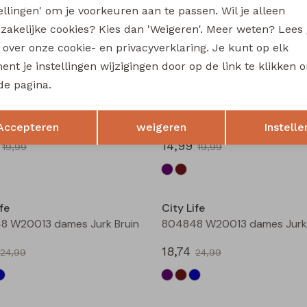
tellingen' om je voorkeuren aan te passen. Wil je alleen
214289 W20030 dames T-shirt km Marine
zakelijke cookies? Kies dan 'Weigeren'. Meer weten? Lees
14,99
19,99
19,99
s over onze cookie- en privacyverklaring. Je kunt op elk
nt je instellingen wijzigingen door op de link te klikken 
Sale
de pagina.
fe
City Life
Opslaan
Terug
804275 W20019 dames Jurk Aubergine
804275 W20019 dames Jurk 
Accepteren
weigeren
Instelle
14,99
19,99
19,99
Sale
fe
City Life
8 W20013 dames Jurk Bruin
804848 W20013 dames Jurk 
18,74
24,99
24,99