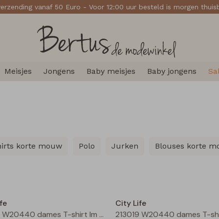
verzending vanaf 50 Euro - Voor 12:00 uur besteld is morgen thui
Meisjes
Jongens
Baby meisjes
Baby jongens
Sa
hirts korte mouw
Polo
Jurken
Blouses korte 
Nieuw
fe
City Life
213019 W20440 dames T-shirt lm Moss