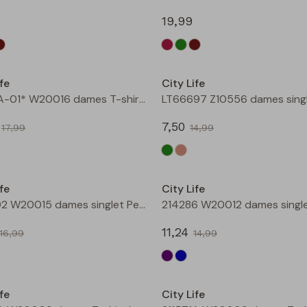
19,99
Sale
fe
City Life
211571A-01* W20016 dames T-shirt km bruin
7,50
17,99
14,99
Sale
fe
City Life
206902 W20015 dames singlet Petrol
11,24
16,99
14,99
Sale
fe
City Life