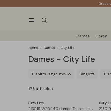
Gratis 
Dames
Heren
Home
Dames
City Life
Dames - City Life
T-shirts lange mouw
Singlets
T-s
178 artikelen
Nieuw
City Life
City Li
213019 W20440 dames T-shirt lm Bordeaux