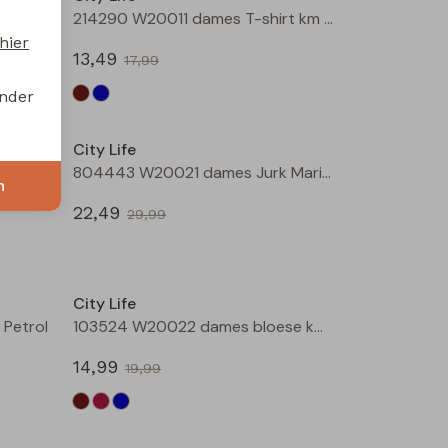
214289 W20030 dames T-shirt km Petrol
214290 W20011 dames T-shirt km Bruin
hier
13,49
17,99
onder
Sale
Sale
City Life
Bruin
804443 W20021 dames Jurk Marine
n
22,49
29,99
Sale
Sale
City Life
Petrol
103524 W20022 dames bloese km Bruin donker
14,99
19,99