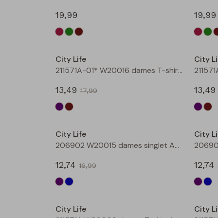
19,99
19,99
Sale
City Life
City Li
211571A-01* W20016 dames T-shirt km aubergine
13,49
13,49
17,99
Sale
City Life
City Li
206902 W20015 dames singlet Aubergine
12,74
12,74
16,99
Sale
City Life
City Li