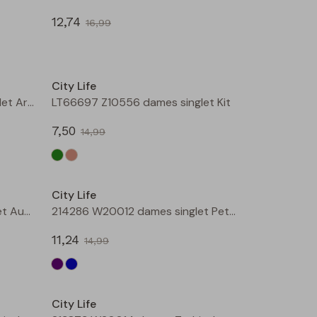
12,74
16,99
Sale
Sale
City Life
LT66697 Z10556 dames singlet Army
LT66697 Z10556 dames singlet Kit
7,50
14,99
Sale
Sale
City Life
214286 W20012 dames singlet Aubergine
214286 W20012 dames singlet Petrol
11,24
14,99
Sale
Sale
City Life