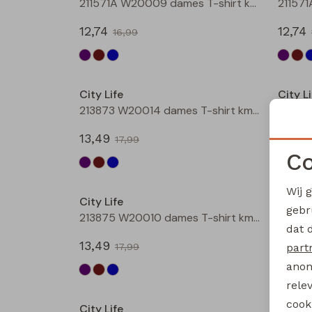
211571A W20009 dames T-shirt km Aubergine
12,74
12,74
16,99
Sale
City Life
City Li
213873 W20014 dames T-shirt km Bruin
13,49
13,49
17,99
Co
Sale
Wij 
City Life
City Li
gebr
213875 W20010 dames T-shirt km Aubergine
dat 
13,49
13,49
part
17,99
anon
Sale
rele
cooki
City Life
City Li