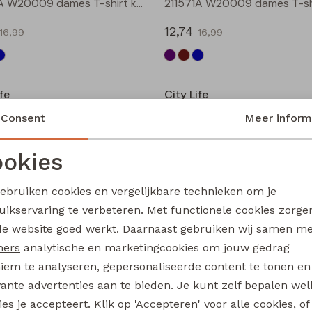
211571A W20009 dames T-shirt km Bruin
12,74
16,99
16,99
Sale
fe
City Life
213873 W20014 dames T-shirt km Petrol
Consent
Meer inform
13,49
17,99
17,99
okies
Noodzakelijke cookies
Personalisatie cookies
Sale
gebruiken cookies en vergelijkbare technieken om je
fe
City Life
uikservaring te verbeteren. Met functionele cookies zorg
Analytische cookies
Marketing cookies
213875 W20010 dames T-shirt km Bruin
de website goed werkt. Daarnaast gebruiken wij samen m
13,49
ners
analytische en marketingcookies om jouw gedrag
17,99
17,99
iem te analyseren, gepersonaliseerde content te tonen en
Sale
vante advertenties aan te bieden. Je kunt zelf bepalen wel
es je accepteert. Klik op 'Accepteren' voor alle cookies, of
fe
City Life