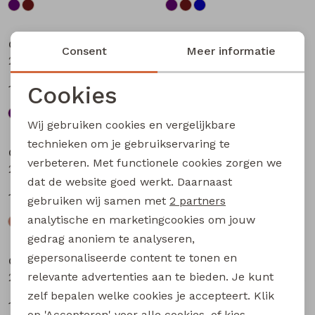
Sale
Sale
City Life
City Life
Consent
Meer informatie
213875 W20010 dames T-shirt km Bruin
213875 W20010 dames T-shirt km Petrol
Cookies
13,49
13,49
17,99
17,99
Noodzakelijke cookies
Wij gebruiken cookies en vergelijkbare
Sale
Sale
Personalisatie cookies
technieken om je gebruikservaring te
City Life
City Life
verbeteren. Met functionele cookies zorgen we
Analytische cookies
214289 W20030 dames T-shirt km Kit
214289 W20030 dames T-shirt km Bruin donker
dat de website goed werkt. Daarnaast
Marketing cookies
14,99
14,99
19,99
19,99
gebruiken wij samen met
2 partners
analytische en marketingcookies om jouw
Sale
Sale
gedrag anoniem te analyseren,
gepersonaliseerde content te tonen en
City Life
City Life
relevante advertenties aan te bieden. Je kunt
214289 W20030 dames T-shirt km Marine
214289 W20030 dames T-shirt km Petrol
zelf bepalen welke cookies je accepteert. Klik
14,99
14,99
19,99
19,99
op 'Accepteren' voor alle cookies, of kies