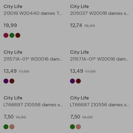
City Life
City Life
Blouses lange mouw
Bermuda's
Jackjes
Lange broeken
Lange broeken
213019 W20440 dames T-shirt lm Bruin
205037 W20018 dames singlet Aubergine
19,99
12,74
16,99
Sweatshirts
Lange broek
Jassen
Leggings
Sale
Sale
Pullover
Bermudas
Rokken
City Life
City Life
211571A-01* W20016 dames T-shirt km aubergine
211571A-01* W20016 dames T-shirt km bruin
Vesten
Lange broeken
Sweatshirts
13,49
13,49
17,99
17,99
Gilet spencers
Leggings
T-shirts lange mouw
Sale
Sale
City Life
City Life
Jackjes
Rokken
Tops
LT66697 Z10556 dames singlet Army
LT66697 Z10556 dames singlet Kit
Blazers
Vesten
7,50
7,50
14,99
14,99
Sale
Sale