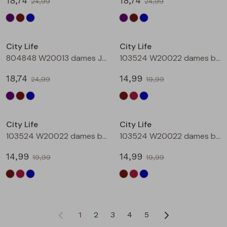
18,74
18,74
24,99
24,99
Sale
Sale
City Life
City Life
804848 W20013 dames Jurk Petrol
103524 W20022 dames bloese km Bruin donker
18,74
14,99
24,99
19,99
Sale
Sale
City Life
City Life
103524 W20022 dames bloese km Wijnrood
103524 W20022 dames bloese km Marine
14,99
14,99
19,99
19,99
1
2
3
4
5