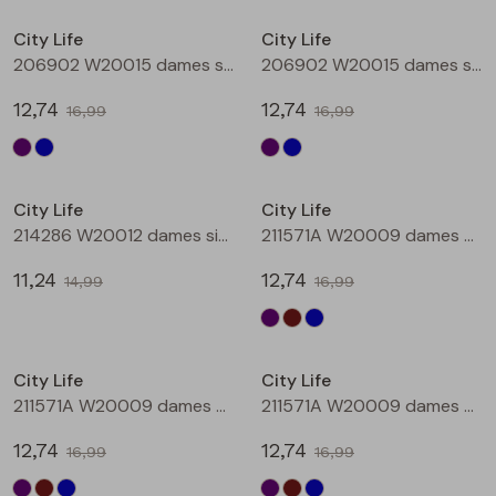
Buitenjack
City Life
City Life
206902 W20015 dames singlet Aubergine
206902 W20015 dames singlet Petrol
Bermuda's
12,74
12,74
16,99
16,99
Piraat broeken
Sale
Sale
Lange broeken
City Life
City Life
214286 W20012 dames singlet Petrol
211571A W20009 dames T-shirt km Aubergine
Rokken
11,24
12,74
14,99
16,99
Sale
Sale
City Life
City Life
211571A W20009 dames T-shirt km Bruin
211571A W20009 dames T-shirt km Petrol
12,74
12,74
16,99
16,99