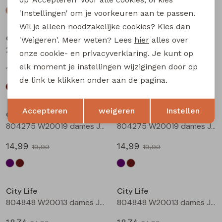
'Instellingen' om je voorkeuren aan te passen.
Sale
Sale
Wil je alleen noodzakelijke cookies? Kies dan
City Life
City Life
'Weigeren'. Meer weten? Lees
hier
alles over
214290 W20011 dames T-shirt km Bruin
214290 W20011 dames T-shirt km Marine
onze cookie- en privacyverklaring. Je kunt op
elk moment je instellingen wijzigingen door op
13,49
13,49
17,99
17,99
de link te klikken onder aan de pagina.
Sale
Sale
Opslaan
Terug
Accepteren
weigeren
Instellen
City Life
City Life
804275 W20019 dames Jurk Aubergine
804275 W20019 dames Jurk Bruin
14,99
14,99
19,99
19,99
Sale
Sale
City Life
City Life
804848 W20013 dames Jurk Aubergine
804848 W20013 dames Jurk Bruin