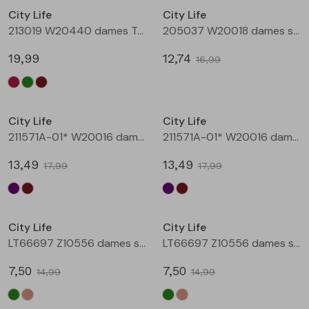
City Life
City Life
Blouses lange mouw
Bermuda's
Jackjes
Lange broeken
Lange broeken
213019 W20440 dames T-shirt lm Bruin
205037 W20018 dames singlet Aubergine
19,99
12,74
16,99
Sweatshirts
Lange broek
Jassen
Leggings
Sale
Sale
Pullover
Bermudas
Rokken
City Life
City Life
211571A-01* W20016 dames T-shirt km aubergine
211571A-01* W20016 dames T-shirt km bruin
Vesten
Lange broeken
Sweatshirts
13,49
13,49
17,99
17,99
Gilet spencers
Leggings
T-shirts lange mouw
Sale
Sale
City Life
City Life
Jackjes
Rokken
Tops
LT66697 Z10556 dames singlet Army
LT66697 Z10556 dames singlet Kit
Blazers
Vesten
7,50
7,50
14,99
14,99
Sale
Sale