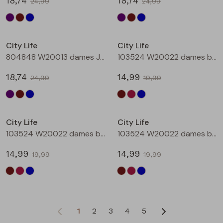
18,74
18,74
24,99
24,99
Sale
Sale
City Life
City Life
804848 W20013 dames Jurk Petrol
103524 W20022 dames bloese km Bruin donker
18,74
14,99
24,99
19,99
Sale
Sale
City Life
City Life
103524 W20022 dames bloese km Wijnrood
103524 W20022 dames bloese km Marine
14,99
14,99
19,99
19,99
1
2
3
4
5