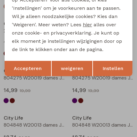
'Instellingen' om je voorkeuren aan te passen.
Sale
Sale
Wil je alleen noodzakelijke cookies? Kies dan
City Life
City Life
'Weigeren'. Meer weten? Lees
hier
alles over
214290 W20011 dames T-shirt km Bruin
214290 W20011 dames T-shirt km Marine
onze cookie- en privacyverklaring. Je kunt op
elk moment je instellingen wijzigingen door op
13,49
13,49
17,99
17,99
de link te klikken onder aan de pagina.
Sale
Sale
Opslaan
Terug
Accepteren
weigeren
Instellen
City Life
City Life
804275 W20019 dames Jurk Aubergine
804275 W20019 dames Jurk Bruin
14,99
14,99
19,99
19,99
Sale
Sale
City Life
City Life
804848 W20013 dames Jurk Aubergine
804848 W20013 dames Jurk Bruin