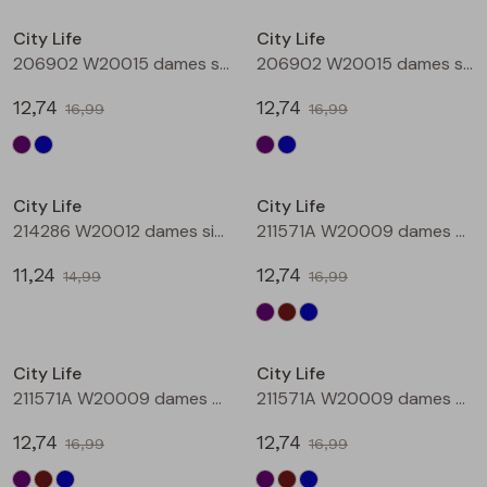
Buitenjack
City Life
City Life
206902 W20015 dames singlet Aubergine
206902 W20015 dames singlet Petrol
Bermuda's
12,74
12,74
16,99
16,99
Piraat broeken
Sale
Sale
Lange broeken
City Life
City Life
214286 W20012 dames singlet Petrol
211571A W20009 dames T-shirt km Aubergine
Rokken
11,24
12,74
14,99
16,99
Sale
Sale
City Life
City Life
211571A W20009 dames T-shirt km Bruin
211571A W20009 dames T-shirt km Petrol
12,74
12,74
16,99
16,99