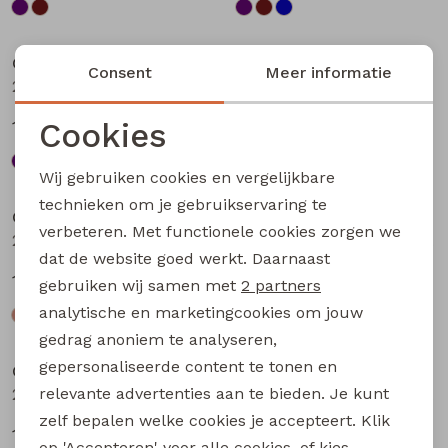
Sale
Sale
City Life
City Life
Consent
Meer informatie
213875 W20010 dames T-shirt km Bruin
213875 W20010 dames T-shirt km Petrol
Cookies
13,49
13,49
17,99
17,99
Noodzakelijke cookies
Wij gebruiken cookies en vergelijkbare
Sale
Sale
Personalisatie cookies
technieken om je gebruikservaring te
City Life
City Life
verbeteren. Met functionele cookies zorgen we
Analytische cookies
214289 W20030 dames T-shirt km Kit
214289 W20030 dames T-shirt km Bruin donker
dat de website goed werkt. Daarnaast
Marketing cookies
14,99
14,99
19,99
19,99
gebruiken wij samen met
2 partners
analytische en marketingcookies om jouw
Sale
Sale
gedrag anoniem te analyseren,
gepersonaliseerde content te tonen en
City Life
City Life
relevante advertenties aan te bieden. Je kunt
214289 W20030 dames T-shirt km Marine
214289 W20030 dames T-shirt km Petrol
zelf bepalen welke cookies je accepteert. Klik
14,99
14,99
19,99
19,99
op 'Accepteren' voor alle cookies, of kies