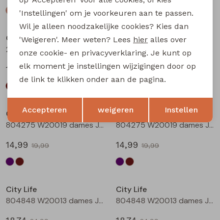
'Instellingen' om je voorkeuren aan te passen.
Sale
Sale
Wil je alleen noodzakelijke cookies? Kies dan
City Life
City Life
'Weigeren'. Meer weten? Lees
hier
alles over
214290 W20011 dames T-shirt km Bruin
214290 W20011 dames T-shirt km Marine
onze cookie- en privacyverklaring. Je kunt op
elk moment je instellingen wijzigingen door op
13,49
13,49
17,99
17,99
de link te klikken onder aan de pagina.
Sale
Sale
Opslaan
Terug
Accepteren
weigeren
Instellen
City Life
City Life
804275 W20019 dames Jurk Aubergine
804275 W20019 dames Jurk Bruin
14,99
14,99
19,99
19,99
Sale
Sale
City Life
City Life
804848 W20013 dames Jurk Aubergine
804848 W20013 dames Jurk Bruin