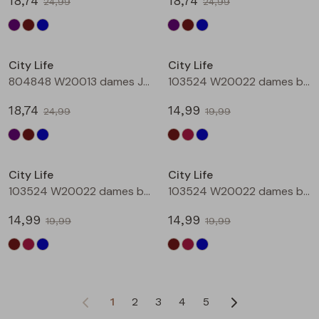
18,74
18,74
24,99
24,99
Sale
Sale
City Life
City Life
804848 W20013 dames Jurk Petrol
103524 W20022 dames bloese km Bruin donker
18,74
14,99
24,99
19,99
Sale
Sale
City Life
City Life
103524 W20022 dames bloese km Wijnrood
103524 W20022 dames bloese km Marine
14,99
14,99
19,99
19,99
1
2
3
4
5