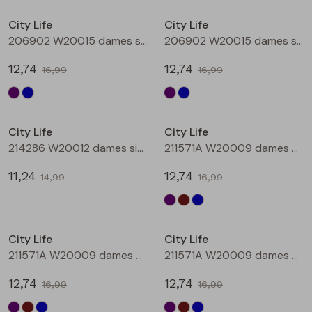
Buitenjack
City Life
City Life
206902 W20015 dames singlet Aubergine
206902 W20015 dames singlet Petrol
Bermuda's
12,74
12,74
16,99
16,99
Piraat broeken
Sale
Sale
Lange broeken
City Life
City Life
214286 W20012 dames singlet Petrol
211571A W20009 dames T-shirt km Aubergine
Rokken
11,24
12,74
14,99
16,99
Sale
Sale
City Life
City Life
211571A W20009 dames T-shirt km Bruin
211571A W20009 dames T-shirt km Petrol
12,74
12,74
16,99
16,99