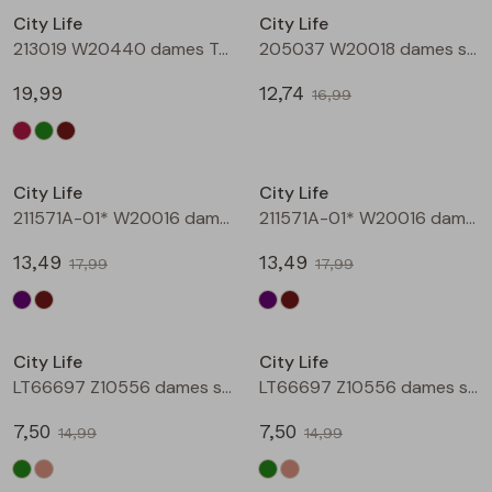
City Life
City Life
Blouses lange mouw
Bermuda's
Jackjes
Lange broeken
Lange broeken
213019 W20440 dames T-shirt lm Bruin
205037 W20018 dames singlet Aubergine
19,99
12,74
16,99
Sweatshirts
Lange broek
Jassen
Leggings
Sale
Sale
Pullover
Bermudas
Rokken
City Life
City Life
211571A-01* W20016 dames T-shirt km aubergine
211571A-01* W20016 dames T-shirt km bruin
Vesten
Lange broeken
Sweatshirts
13,49
13,49
17,99
17,99
Gilet spencers
Leggings
T-shirts lange mouw
Sale
Sale
City Life
City Life
Jackjes
Rokken
Tops
LT66697 Z10556 dames singlet Army
LT66697 Z10556 dames singlet Kit
Blazers
Vesten
7,50
7,50
14,99
14,99
Sale
Sale