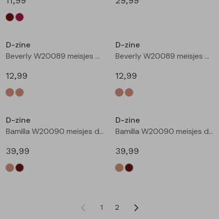
11,99
29,99
D-zine
D-zine
Beverly W20089 meisjes T-shirt korte mouw Ecru
Beverly W20089 meisjes T-shirt korte mouw Ecru melee
12,99
12,99
D-zine
D-zine
Bamilla W20090 meisjes denim jack Kit
Bamilla W20090 meisjes denim jack Bruin
39,99
39,99
1
2