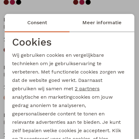
Nieuw
Nieuw
D-zine
D-zine
Consent
Meer informatie
Basia W20117 meisjes rok kort Bruin donker
Basia W20117 meisjes rok kort Bruin
Cookies
24,99
24,99
Noodzakelijke cookies
Wij gebruiken cookies en vergelijkbare
Personalisatie cookies
technieken om je gebruikservaring te
D-zine
D-zine
verbeteren. Met functionele cookies zorgen we
Analytische cookies
Babse W20238 meisjes sweatshirt Kit
Babse W20238 meisjes sweatshirt Rose
dat de website goed werkt. Daarnaast
Marketing cookies
24,99
24,99
gebruiken wij samen met
2 partners
analytische en marketingcookies om jouw
gedrag anoniem te analyseren,
gepersonaliseerde content te tonen en
D-zine
D-zine
relevante advertenties aan te bieden. Je kunt
Babse W20238 meisjes sweatshirt Cyclaam
Bailee W20080 meisjes sweatshirt Raf
zelf bepalen welke cookies je accepteert. Klik
24,99
19,99
op 'Accepteren' voor alle cookies, of kies