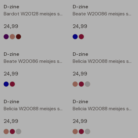
D-zine
D-zine
Blouses lange mouw
Bermuda's
Jackjes
Lange broeken
Bardot W20128 meisjes sweatshirt Bruin donker
Beate W20086 meisjes sweatshirt Marine
24,99
24,99
Sweatshirts
Lange broek
Jassen
Leggings
Nieuw
Nieuw
Pullover
Bermudas
Rokken
D-zine
D-zine
Beate W20086 meisjes sweatshirt Wijnrood
Belicia W20088 meisjes sweatshirt Ecru melee
Vesten
Lange broeken
Sweatshirts
24,99
24,99
Gilet spencers
Leggings
T-shirts lange mouw
Nieuw
Nieuw
D-zine
D-zine
Jackjes
Rokken
Tops
Belicia W20088 meisjes sweatshirt Wijnrood
Belicia W20088 meisjes sweatshirt Grey melee
Blazers
Vesten
24,99
24,99
Nieuw
Nieuw