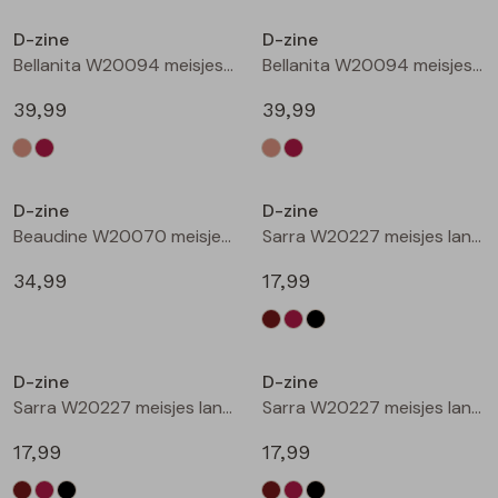
Buitenjack
D-zine
D-zine
Bellanita W20094 meisjes buiten jack Zand
Bellanita W20094 meisjes buiten jack Wijnrood
Bermuda's
39,99
39,99
Piraat broeken
Nieuw
Nieuw
Lange broeken
D-zine
D-zine
Beaudine W20070 meisjes lange broek Bruin donker
Sarra W20227 meisjes lange broek Bruin donker
Rokken
34,99
17,99
Nieuw
Nieuw
D-zine
D-zine
Sarra W20227 meisjes lange broek Wijnrood
Sarra W20227 meisjes lange broek Zwart
17,99
17,99