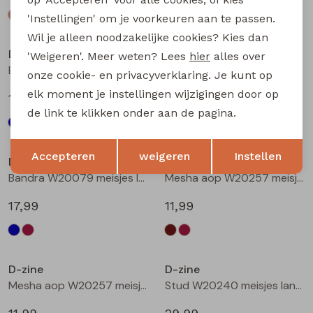
'Instellingen' om je voorkeuren aan te passen.
Wil je alleen noodzakelijke cookies? Kies dan
D-zine
D-zine
'Weigeren'. Meer weten? Lees
hier
alles over
Bailee W20080 meisjes sweatshirt Wijnrood
Bandra W20079 meisjes lange broek Raf
onze cookie- en privacyverklaring. Je kunt op
elk moment je instellingen wijzigingen door op
19,99
17,99
de link te klikken onder aan de pagina.
Opslaan
Terug
Accepteren
weigeren
Instellen
D-zine
D-zine
Bandra W20079 meisjes lange broek Wijnrood
Mesha aop W20257 meisjes t-shirts lange mouw Bruin donker
17,99
11,99
D-zine
D-zine
Mesha aop W20257 meisjes t-shirts lange mouw Wijnrood
Stud W20240 meisjes lange broek Denim grey