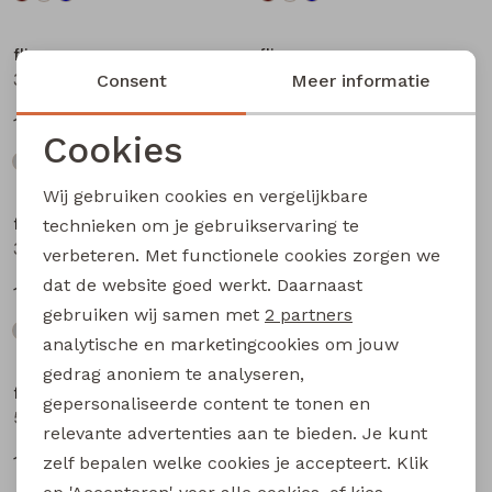
flinq
flinq
3311408 W20362 baby jongens sweater Antra
3311408 W20362 baby jongens sweater Petrol
Consent
Meer informatie
12,99
12,99
Cookies
Noodzakelijke cookies
Wij gebruiken cookies en vergelijkbare
Personalisatie cookies
flinq
flinq
technieken om je gebruikservaring te
3311408 W20362 baby jongens sweater Blauw licht
506442BB W20263 baby jongens lange broek Denim darkwashed
verbeteren. Met functionele cookies zorgen we
Analytische cookies
dat de website goed werkt. Daarnaast
12,99
17,99
Marketing cookies
gebruiken wij samen met
2 partners
analytische en marketingcookies om jouw
gedrag anoniem te analyseren,
flinq
flinq
gepersonaliseerde content te tonen en
506442BB W20263 baby jongens lange broek Denim black
506331BB W20264 baby jongens lange broek Denim
relevante advertenties aan te bieden. Je kunt
17,99
16,99
zelf bepalen welke cookies je accepteert. Klik