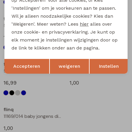
op 'Accepteren' voor alle cookies, of kies
'Instellingen' om je voorkeuren aan te passen.
Wil je alleen noodzakelijke cookies? Kies dan
flinq
flinq
'Weigeren'. Meer weten? Lees
hier
alles over
506331BB W20264 baby jongens lange broek Denim black
506331BB W20264 baby jongens lange broek Denim grey
onze cookie- en privacyverklaring. Je kunt op
16,99
16,99
elk moment je instellingen wijzigingen door op
de link te klikken onder aan de pagina.
Opslaan
Terug
flinq
flinq
Accepteren
weigeren
Instellen
506331BB W20264 baby jongens lange broek Denim darkwashed
11169/012 baby jongens diversen bleu
16,99
1,00
flinq
11169/014 baby jongens diversen bleu
1,00