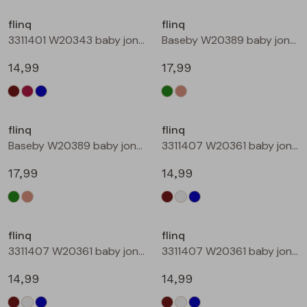
Buitenjack
flinq
flinq
3311401 W20343 baby jongens sweater Petrol
Baseby W20389 baby jongens vest Bottle
Bermuda's
14,99
17,99
Piraat broeken
Nieuw
Lange broeken
flinq
flinq
Baseby W20389 baby jongens vest Taupe
3311407 W20361 baby jongens sweater Bruin donker
Rokken
17,99
14,99
flinq
flinq
3311407 W20361 baby jongens sweater Roest
3311407 W20361 baby jongens sweater Petrol
14,99
14,99