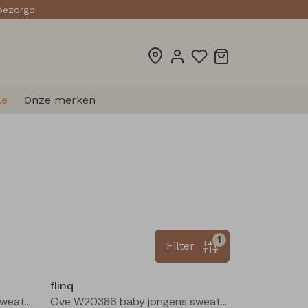
sbezorgd
le
Onze merken
1
Filter
Nieuw
Nieuw
flinq
Ove W20386 baby jongens sweater Bottle
Ove W20386 baby jongens sweater Taupe