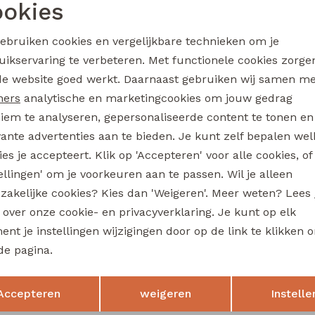
3311407 W20361 baby jongens sweater Petrol
okies
Noodzakelijke cookies
Personalisatie cookies
12,99
gebruiken cookies en vergelijkbare technieken om je
uikservaring te verbeteren. Met functionele cookies zorg
Analytische cookies
Marketing cookies
de website goed werkt. Daarnaast gebruiken wij samen m
flinq
ners
analytische en marketingcookies om jouw gedrag
506442BB W20263 baby jongens lange broek Denim darkwashed
iem te analyseren, gepersonaliseerde content te tonen en
vante advertenties aan te bieden. Je kunt zelf bepalen wel
17,99
es je accepteert. Klik op 'Accepteren' voor alle cookies, of
tellingen' om je voorkeuren aan te passen. Wil je alleen
zakelijke cookies? Kies dan 'Weigeren'. Meer weten? Lees
flinq
s over onze cookie- en privacyverklaring. Je kunt op elk
506331BB W20264 baby jongens lange broek Denim grey
nt je instellingen wijzigingen door op de link te klikken 
16,99
de pagina.
Opslaan
Terug
Accepteren
weigeren
Instelle