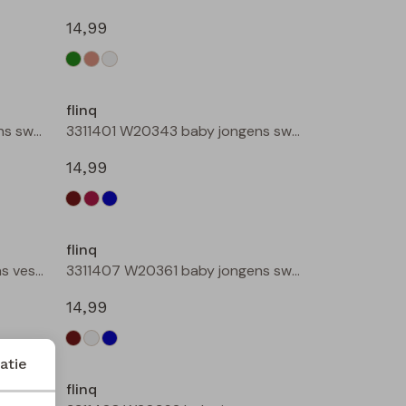
14,99
Nieuw
Nieuw
flinq
3311401 W20343 baby jongens sweater Bruin donker
3311401 W20343 baby jongens sweater Wijnrood
14,99
Nieuw
flinq
Baseby W20389 baby jongens vest Taupe
3311407 W20361 baby jongens sweater Bruin donker
14,99
atie
flinq