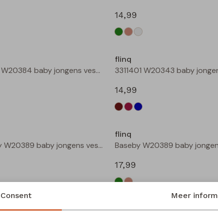
14,99
Nieuw
flinq
Teunis W20384 baby jongens vest Kit
14,99
Nieuw
flinq
Baseby W20389 baby jongens vest Bottle
17,99
Consent
Meer inform
flinq