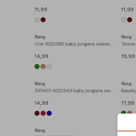
11,99
11,99
Nieuw
flinq
flinq
Ove W20386 baby jongens sweater Roest
14,99
19,99
Nieuw
flinq
flinq
3311401 W20343 baby jongens sweater Petrol
14,99
17,99
flinq
flinq