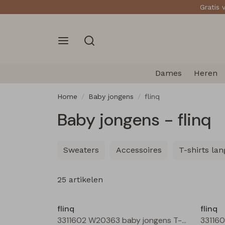
Gratis 
Dames
Heren
Home
Baby jongens
flinq
Baby jongens - flinq
Sweaters
Accessoires
T-shirts l
25 artikelen
Nieuw
flinq
flinq
3311602 W20363 baby jongens T-shirt lm Roest