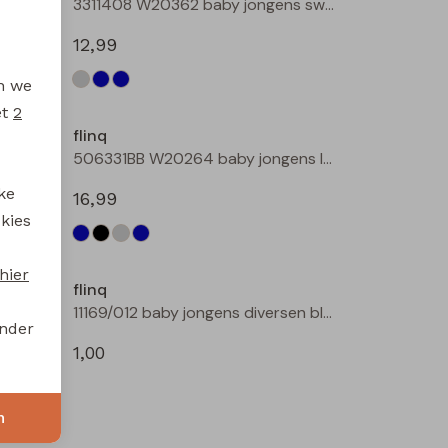
3311408 W20362 baby jongens sweater Antra
3311408 W20362 baby jongens sweater Petrol
12,99
en we
et
2
flinq
506442BB W20263 baby jongens lange broek Denim black
506331BB W20264 baby jongens lange broek Denim
ke
16,99
 kies
hier
flinq
506331BB W20264 baby jongens lange broek Denim darkwashed
11169/012 baby jongens diversen bleu
onder
1,00
n