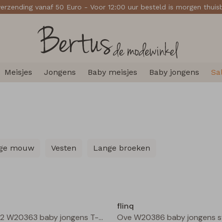
verzending vanaf 50 Euro - Voor 12:00 uur besteld is morgen thui
Meisjes
Jongens
Baby meisjes
Baby jongens
Sa
ange mouw
Vesten
Lange broeken
Nieuw
flinq
3311602 W20363 baby jongens T-shirt lm Camel