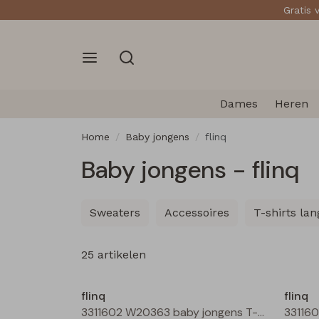
Gratis 
Dames
Heren
Home
Baby jongens
flinq
Baby jongens - flinq
Sweaters
Accessoires
T-shirts l
25 artikelen
Nieuw
flinq
flinq
3311602 W20363 baby jongens T-shirt lm Roest