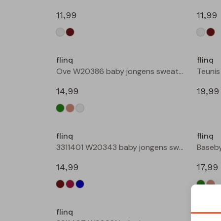
11,99
11,99
Nieuw
flinq
flinq
Ove W20386 baby jongens sweater Roest
14,99
19,99
Nieuw
flinq
flinq
3311401 W20343 baby jongens sweater Petrol
14,99
17,99
flinq
flinq