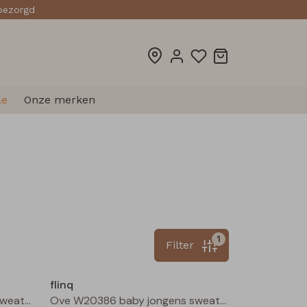
sbezorgd
le
Onze merken
1
Filter
Nieuw
Nieuw
flinq
Ove W20386 baby jongens sweater Bottle
Ove W20386 baby jongens sweater Taupe