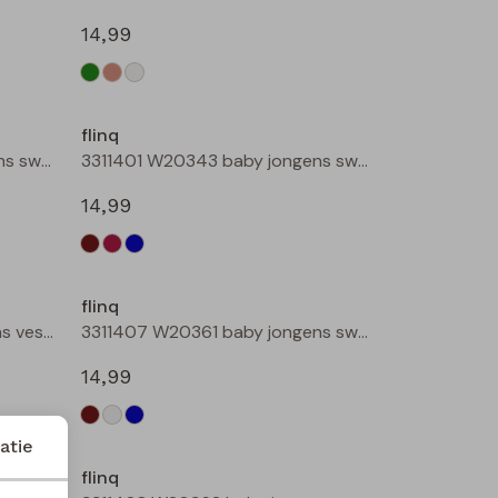
14,99
Nieuw
Nieuw
flinq
3311401 W20343 baby jongens sweater Bruin donker
3311401 W20343 baby jongens sweater Wijnrood
14,99
Nieuw
flinq
Baseby W20389 baby jongens vest Taupe
3311407 W20361 baby jongens sweater Bruin donker
14,99
atie
flinq