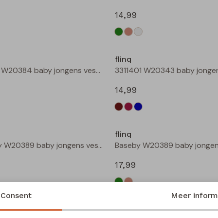
14,99
Nieuw
flinq
Teunis W20384 baby jongens vest Kit
14,99
Nieuw
flinq
Baseby W20389 baby jongens vest Bottle
17,99
Consent
Meer inform
flinq