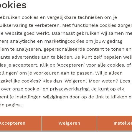
3311407 W20361 baby jongens sweater Petrol
okies
Noodzakelijke cookies
Personalisatie cookies
12,99
gebruiken cookies en vergelijkbare technieken om je
uikservaring te verbeteren. Met functionele cookies zorg
Analytische cookies
Marketing cookies
de website goed werkt. Daarnaast gebruiken wij samen m
flinq
ners
analytische en marketingcookies om jouw gedrag
506442BB W20263 baby jongens lange broek Denim darkwashed
iem te analyseren, gepersonaliseerde content te tonen en
vante advertenties aan te bieden. Je kunt zelf bepalen wel
17,99
es je accepteert. Klik op 'Accepteren' voor alle cookies, of
tellingen' om je voorkeuren aan te passen. Wil je alleen
zakelijke cookies? Kies dan 'Weigeren'. Meer weten? Lees
flinq
s over onze cookie- en privacyverklaring. Je kunt op elk
506331BB W20264 baby jongens lange broek Denim grey
nt je instellingen wijzigingen door op de link te klikken 
16,99
de pagina.
Opslaan
Terug
Accepteren
weigeren
Instelle