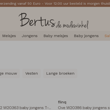
verzending vanaf 50 Euro - Voor 12:00 uur besteld is morgen thui
Meisjes
Jongens
Baby meisjes
Baby jongens
Sa
ange mouw
Vesten
Lange broeken
Nieuw
flinq
3311602 W20363 baby jongens T-shirt lm Camel