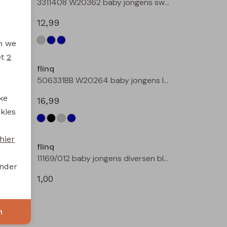
3311408 W20362 baby jongens sweater Antra
3311408 W20362 baby jongens sweater Petrol
12,99
en we
et
2
flinq
506442BB W20263 baby jongens lange broek Denim black
506331BB W20264 baby jongens lange broek Denim
ke
16,99
 kies
hier
flinq
506331BB W20264 baby jongens lange broek Denim darkwashed
11169/012 baby jongens diversen bleu
onder
1,00
n