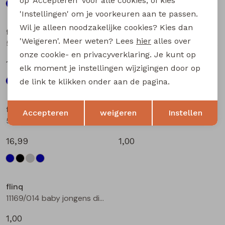
op 'Accepteren' voor alle cookies, of kies
'Instellingen' om je voorkeuren aan te passen.
Wil je alleen noodzakelijke cookies? Kies dan
flinq
flinq
'Weigeren'. Meer weten? Lees
hier
alles over
506331BB W20264 baby jongens lange broek Denim black
506331BB W20264 baby jongens lange broek Denim grey
onze cookie- en privacyverklaring. Je kunt op
16,99
16,99
elk moment je instellingen wijzigingen door op
de link te klikken onder aan de pagina.
Opslaan
Terug
flinq
flinq
Accepteren
weigeren
Instellen
506331BB W20264 baby jongens lange broek Denim darkwashed
11169/012 baby jongens diversen bleu
16,99
1,00
flinq
11169/014 baby jongens diversen bleu
1,00