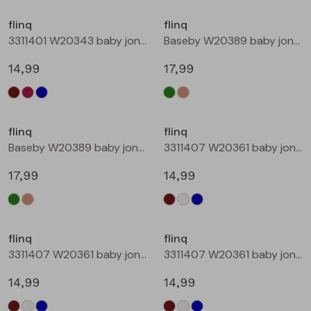
Buitenjack
flinq
flinq
3311401 W20343 baby jongens sweater Petrol
Baseby W20389 baby jongens vest Bottle
Bermuda's
14,99
17,99
Piraat broeken
Nieuw
Lange broeken
flinq
flinq
Baseby W20389 baby jongens vest Taupe
3311407 W20361 baby jongens sweater Bruin donker
Rokken
17,99
14,99
flinq
flinq
3311407 W20361 baby jongens sweater Roest
3311407 W20361 baby jongens sweater Petrol
14,99
14,99