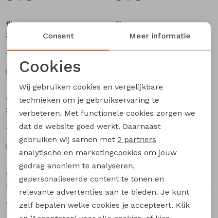
flinq
flinq
3311408 W20362 baby jongens sweater Antra
3311408 W20362 baby jongens sweater Petrol
Consent
Meer informatie
12,99
12,99
Cookies
Noodzakelijke cookies
Wij gebruiken cookies en vergelijkbare
Personalisatie cookies
flinq
flinq
technieken om je gebruikservaring te
3311408 W20362 baby jongens sweater Blauw licht
506442BB W20263 baby jongens lange broek Denim darkwashed
verbeteren. Met functionele cookies zorgen we
Analytische cookies
dat de website goed werkt. Daarnaast
12,99
17,99
Marketing cookies
gebruiken wij samen met
2 partners
analytische en marketingcookies om jouw
gedrag anoniem te analyseren,
flinq
flinq
gepersonaliseerde content te tonen en
506442BB W20263 baby jongens lange broek Denim black
506331BB W20264 baby jongens lange broek Denim
relevante advertenties aan te bieden. Je kunt
17,99
16,99
zelf bepalen welke cookies je accepteert. Klik