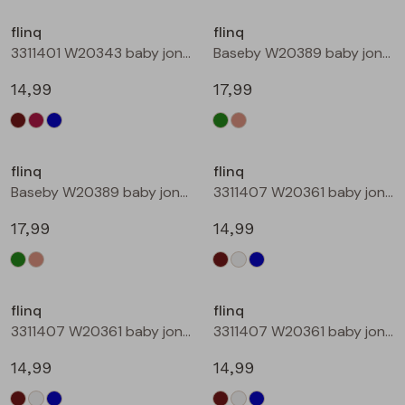
Buitenjack
flinq
flinq
3311401 W20343 baby jongens sweater Petrol
Baseby W20389 baby jongens vest Bottle
Bermuda's
14,99
17,99
Piraat broeken
Nieuw
Lange broeken
flinq
flinq
Baseby W20389 baby jongens vest Taupe
3311407 W20361 baby jongens sweater Bruin donker
Rokken
17,99
14,99
flinq
flinq
3311407 W20361 baby jongens sweater Roest
3311407 W20361 baby jongens sweater Petrol
14,99
14,99