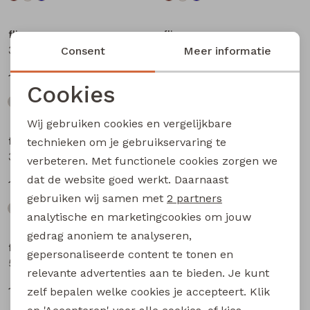
flinq
flinq
3311408 W20362 baby jongens sweater Antra
3311408 W20362 baby jongens sweater Petrol
Consent
Meer informatie
12,99
12,99
Cookies
Noodzakelijke cookies
Wij gebruiken cookies en vergelijkbare
Personalisatie cookies
flinq
flinq
technieken om je gebruikservaring te
3311408 W20362 baby jongens sweater Blauw licht
506442BB W20263 baby jongens lange broek Denim darkwashed
verbeteren. Met functionele cookies zorgen we
Analytische cookies
dat de website goed werkt. Daarnaast
12,99
17,99
Marketing cookies
gebruiken wij samen met
2 partners
analytische en marketingcookies om jouw
gedrag anoniem te analyseren,
flinq
flinq
gepersonaliseerde content te tonen en
506442BB W20263 baby jongens lange broek Denim black
506331BB W20264 baby jongens lange broek Denim
relevante advertenties aan te bieden. Je kunt
17,99
16,99
zelf bepalen welke cookies je accepteert. Klik