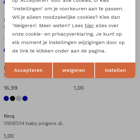
op 'Accepteren' voor alle cookies, of kies
'Instellingen' om je voorkeuren aan te passen.
Wil je alleen noodzakelijke cookies? Kies dan
flinq
flinq
'Weigeren'. Meer weten? Lees
hier
alles over
506331BB W20264 baby jongens lange broek Denim black
506331BB W20264 baby jongens lange broek Denim grey
onze cookie- en privacyverklaring. Je kunt op
16,99
16,99
elk moment je instellingen wijzigingen door op
de link te klikken onder aan de pagina.
Opslaan
Terug
flinq
flinq
Accepteren
weigeren
Instellen
506331BB W20264 baby jongens lange broek Denim darkwashed
11169/012 baby jongens diversen bleu
16,99
1,00
flinq
11169/014 baby jongens diversen bleu
1,00