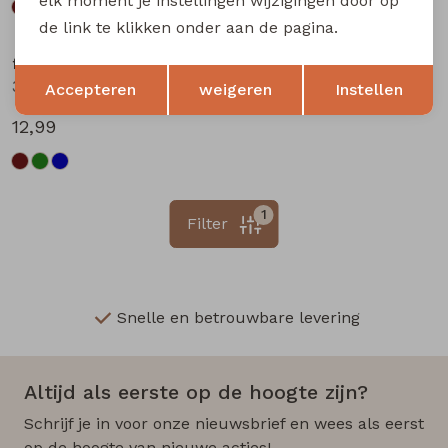
elk moment je instellingen wijzigingen door op
de link te klikken onder aan de pagina.
flinq newborn
Opslaan
Terug
3312201 W20304 baby jongens lange broek Marine
Accepteren
weigeren
Instellen
12,99
1
Filter
Snelle en betrouwbare levering
Altijd als eerste op de hoogte zijn?
Schrijf je in voor onze nieuwsbrief en wees als eerst
op de hoogte van nieuwe acties!