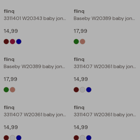
Buitenjack
flinq
flinq
3311401 W20343 baby jongens sweater Petrol
Baseby W20389 baby jongens vest Bottle
Bermuda's
14,99
17,99
Piraat broeken
Nieuw
Lange broeken
flinq
flinq
Baseby W20389 baby jongens vest Taupe
3311407 W20361 baby jongens sweater Bruin donker
Rokken
17,99
14,99
flinq
flinq
3311407 W20361 baby jongens sweater Roest
3311407 W20361 baby jongens sweater Petrol
14,99
14,99