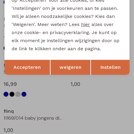
op 'Accepteren' voor alle cookies, of kies
'Instellingen' om je voorkeuren aan te passen.
Wil je alleen noodzakelijke cookies? Kies dan
flinq
flinq
'Weigeren'. Meer weten? Lees
hier
alles over
506331BB W20264 baby jongens lange broek Denim black
506331BB W20264 baby jongens lange broek Denim grey
onze cookie- en privacyverklaring. Je kunt op
16,99
16,99
elk moment je instellingen wijzigingen door op
de link te klikken onder aan de pagina.
Opslaan
Terug
flinq
flinq
Accepteren
weigeren
Instellen
506331BB W20264 baby jongens lange broek Denim darkwashed
11169/012 baby jongens diversen bleu
16,99
1,00
flinq
11169/014 baby jongens diversen bleu
1,00