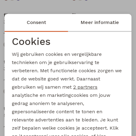
flinq
flinq
3311408 W20362 baby jongens sweater Antra
3311408 W20362 baby jongens sweater Petrol
Consent
Meer informatie
12,99
12,99
Cookies
Noodzakelijke cookies
Wij gebruiken cookies en vergelijkbare
Personalisatie cookies
flinq
flinq
technieken om je gebruikservaring te
3311408 W20362 baby jongens sweater Blauw licht
506442BB W20263 baby jongens lange broek Denim darkwashed
verbeteren. Met functionele cookies zorgen we
Analytische cookies
dat de website goed werkt. Daarnaast
12,99
17,99
Marketing cookies
gebruiken wij samen met
2 partners
analytische en marketingcookies om jouw
gedrag anoniem te analyseren,
flinq
flinq
gepersonaliseerde content te tonen en
506442BB W20263 baby jongens lange broek Denim black
506331BB W20264 baby jongens lange broek Denim
relevante advertenties aan te bieden. Je kunt
17,99
16,99
zelf bepalen welke cookies je accepteert. Klik