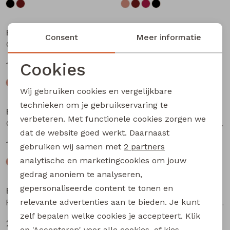
Bakkaboe
Bakkaboe
Consent
Meer informatie
Olivia baby W20243 baby meisjes T-shirt lm Bruin donker
Olivia baby W20243 baby meisjes T-shirt lm Wijnrood
Cookies
12,99
12,99
Noodzakelijke cookies
Wij gebruiken cookies en vergelijkbare
Personalisatie cookies
technieken om je gebruikservaring te
Bakkaboe
Bakkaboe
verbeteren. Met functionele cookies zorgen we
Analytische cookies
Olivia baby W20243 baby meisjes T-shirt lm Zwart
Fenda baby W20261 baby meisjes denim jack Wijnrood
dat de website goed werkt. Daarnaast
Marketing cookies
12,99
24,99
gebruiken wij samen met
2 partners
analytische en marketingcookies om jouw
gedrag anoniem te analyseren,
gepersonaliseerde content te tonen en
Bakkaboe
Bakkaboe
relevante advertenties aan te bieden. Je kunt
Fenda baby W20261 baby meisjes denim jack Zand
Sarra baby W20228 baby meisjes lange broek Bruin donker
zelf bepalen welke cookies je accepteert. Klik
24,99
12,99
op 'Accepteren' voor alle cookies, of kies