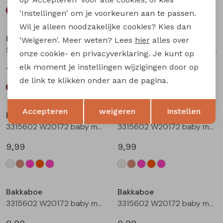
'Instellingen' om je voorkeuren aan te passen.
Wil je alleen noodzakelijke cookies? Kies dan
Bakkaboe
Bakkaboe
'Weigeren'. Meer weten? Lees
hier
alles over
Sarra baby W20228 baby meisjes lange broek Wijnrood
Sarra baby W20228 baby meisjes lange broek Zwart
onze cookie- en privacyverklaring. Je kunt op
elk moment je instellingen wijzigingen door op
12,99
12,99
de link te klikken onder aan de pagina.
Opslaan
Terug
Accepteren
weigeren
Instellen
Bakkaboe
Bakkaboe
3315602 W20172 baby meisjes T-shirt lm Cream
3315602 W20172 baby meisjes T-shirt lm Taupe
9,99
9,99
Bakkaboe
Bakkaboe
3315602 W20172 baby meisjes T-shirt lm Rose
3315602 W20172 baby meisjes T-shirt lm Perzik