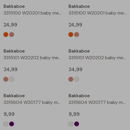
Bakkaboe
Bakkaboe
Blouses lange mouw
Bermuda's
Jackjes
Lange broeken
Lange broeken
3315100 W20201 baby meisjes buiten jack Perzik
3315100 W20201 baby meisjes buiten jack Zand
24,99
24,99
Sweatshirts
Lange broek
Jassen
Leggings
Nieuw
Nieuw
Pullover
Bermudas
Rokken
Bakkaboe
Bakkaboe
3315101 W20202 baby meisjes buiten jack Taupe
3315101 W20202 baby meisjes buiten jack Champagne
Vesten
Lange broeken
Sweatshirts
34,99
34,99
Gilet spencers
Leggings
T-shirts lange mouw
Bakkaboe
Bakkaboe
Jackjes
Rokken
Tops
3315604 W20177 baby meisjes T-shirt lm Cream
3315604 W20177 baby meisjes T-shirt lm Lila
Blazers
Vesten
9,99
9,99