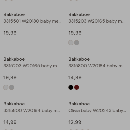
Bakkaboe
Bakkaboe
3315501 W20180 baby meisjes gilet/hesje Taupe
3315203 W20165 baby meisjes lange broek Cream
19,99
19,99
Bakkaboe
Bakkaboe
3315203 W20165 baby meisjes lange broek Grijs midden
3315800 W20184 baby meisjes rok kort Zwart
19,99
14,99
Bakkaboe
Bakkaboe
3315800 W20184 baby meisjes rok kort Bruin donker
Olivia baby W20243 baby meisjes T-shirt lm Kit
14,99
12,99