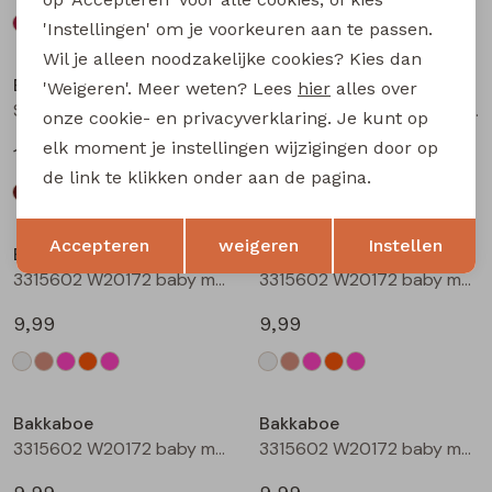
'Instellingen' om je voorkeuren aan te passen.
Wil je alleen noodzakelijke cookies? Kies dan
Bakkaboe
Bakkaboe
'Weigeren'. Meer weten? Lees
hier
alles over
Sarra baby W20228 baby meisjes lange broek Wijnrood
Sarra baby W20228 baby meisjes lange broek Zwart
onze cookie- en privacyverklaring. Je kunt op
elk moment je instellingen wijzigingen door op
12,99
12,99
de link te klikken onder aan de pagina.
Opslaan
Terug
Accepteren
weigeren
Instellen
Bakkaboe
Bakkaboe
3315602 W20172 baby meisjes T-shirt lm Cream
3315602 W20172 baby meisjes T-shirt lm Taupe
9,99
9,99
Bakkaboe
Bakkaboe
3315602 W20172 baby meisjes T-shirt lm Rose
3315602 W20172 baby meisjes T-shirt lm Perzik