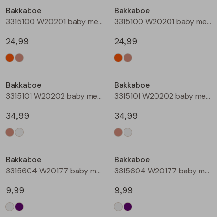
Bakkaboe
Bakkaboe
Blouses lange mouw
Bermuda's
Jackjes
Lange broeken
Lange broeken
3315100 W20201 baby meisjes buiten jack Perzik
3315100 W20201 baby meisjes buiten jack Zand
24,99
24,99
Sweatshirts
Lange broek
Jassen
Leggings
Nieuw
Nieuw
Pullover
Bermudas
Rokken
Bakkaboe
Bakkaboe
3315101 W20202 baby meisjes buiten jack Taupe
3315101 W20202 baby meisjes buiten jack Champagne
Vesten
Lange broeken
Sweatshirts
34,99
34,99
Gilet spencers
Leggings
T-shirts lange mouw
Bakkaboe
Bakkaboe
Jackjes
Rokken
Tops
3315604 W20177 baby meisjes T-shirt lm Cream
3315604 W20177 baby meisjes T-shirt lm Lila
Blazers
Vesten
9,99
9,99