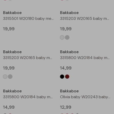
Bakkaboe
Bakkaboe
3315501 W20180 baby meisjes gilet/hesje Taupe
3315203 W20165 baby meisjes lange broek Cream
19,99
19,99
Bakkaboe
Bakkaboe
3315203 W20165 baby meisjes lange broek Grijs midden
3315800 W20184 baby meisjes rok kort Zwart
19,99
14,99
Bakkaboe
Bakkaboe
3315800 W20184 baby meisjes rok kort Bruin donker
Olivia baby W20243 baby meisjes T-shirt lm Kit
14,99
12,99