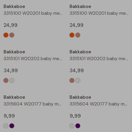
Bakkaboe
Bakkaboe
Blouses lange mouw
Bermuda's
Jackjes
Lange broeken
Lange broeken
3315100 W20201 baby meisjes buiten jack Perzik
3315100 W20201 baby meisjes buiten jack Zand
24,99
24,99
Sweatshirts
Lange broek
Jassen
Leggings
Nieuw
Nieuw
Pullover
Bermudas
Rokken
Bakkaboe
Bakkaboe
3315101 W20202 baby meisjes buiten jack Taupe
3315101 W20202 baby meisjes buiten jack Champagne
Vesten
Lange broeken
Sweatshirts
34,99
34,99
Gilet spencers
Leggings
T-shirts lange mouw
Bakkaboe
Bakkaboe
Jackjes
Rokken
Tops
3315604 W20177 baby meisjes T-shirt lm Cream
3315604 W20177 baby meisjes T-shirt lm Lila
Blazers
Vesten
9,99
9,99