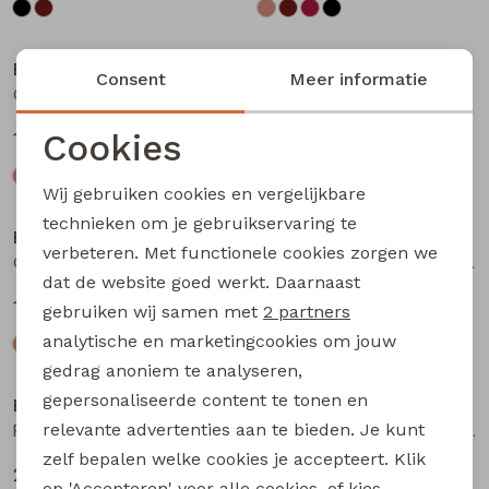
Bakkaboe
Bakkaboe
Consent
Meer informatie
Olivia baby W20243 baby meisjes T-shirt lm Bruin donker
Olivia baby W20243 baby meisjes T-shirt lm Wijnrood
Cookies
12,99
12,99
Noodzakelijke cookies
Wij gebruiken cookies en vergelijkbare
Personalisatie cookies
technieken om je gebruikservaring te
Bakkaboe
Bakkaboe
verbeteren. Met functionele cookies zorgen we
Analytische cookies
Olivia baby W20243 baby meisjes T-shirt lm Zwart
Fenda baby W20261 baby meisjes denim jack Wijnrood
dat de website goed werkt. Daarnaast
Marketing cookies
12,99
24,99
gebruiken wij samen met
2 partners
analytische en marketingcookies om jouw
gedrag anoniem te analyseren,
gepersonaliseerde content te tonen en
Bakkaboe
Bakkaboe
relevante advertenties aan te bieden. Je kunt
Fenda baby W20261 baby meisjes denim jack Zand
Sarra baby W20228 baby meisjes lange broek Bruin donker
zelf bepalen welke cookies je accepteert. Klik
24,99
12,99
op 'Accepteren' voor alle cookies, of kies