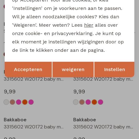
'Instellingen' om je voorkeuren aan te passen.
Wil je alleen noodzakelijke cookies? Kies dan
Bakkaboe
Bakkaboe
'Weigeren'. Meer weten? Lees
hier
alles over
Sarra baby W20228 baby meisjes lange broek Wijnrood
Sarra baby W20228 baby meisjes lange broek Zwart
onze cookie- en privacyverklaring. Je kunt op
elk moment je instellingen wijzigingen door op
12,99
12,99
de link te klikken onder aan de pagina.
Opslaan
Terug
Accepteren
weigeren
Instellen
Bakkaboe
Bakkaboe
3315602 W20172 baby meisjes T-shirt lm Cream
3315602 W20172 baby meisjes T-shirt lm Taupe
9,99
9,99
Bakkaboe
Bakkaboe
3315602 W20172 baby meisjes T-shirt lm Rose
3315602 W20172 baby meisjes T-shirt lm Perzik