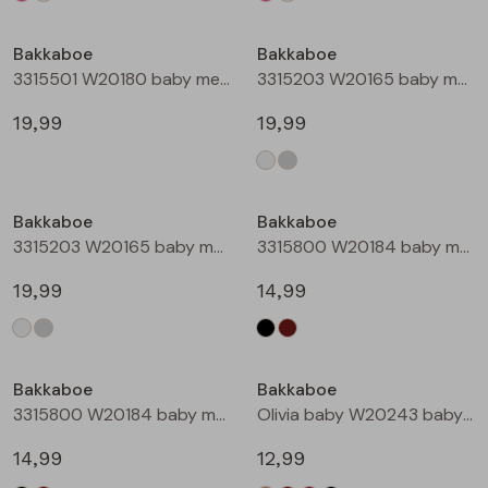
Bakkaboe
Bakkaboe
3315501 W20180 baby meisjes gilet/hesje Taupe
3315203 W20165 baby meisjes lange broek Cream
19,99
19,99
Bakkaboe
Bakkaboe
3315203 W20165 baby meisjes lange broek Grijs midden
3315800 W20184 baby meisjes rok kort Zwart
19,99
14,99
Bakkaboe
Bakkaboe
3315800 W20184 baby meisjes rok kort Bruin donker
Olivia baby W20243 baby meisjes T-shirt lm Kit
14,99
12,99