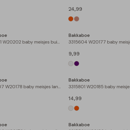
24,99
Nieuw
boe
Bakkaboe
3315101 W20202 baby meisjes buiten jack Champagne
9,99
Nieuw
boe
Bakkaboe
3315207 W20178 baby meisjes lange broek Wijnrood
14,99
boe
Bakkaboe