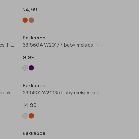
24,99
Nieuw
Nieuw
Bakkaboe
3315604 W20177 baby meisjes T-shirt lm Cream
3315604 W20177 baby meisjes T-shirt lm Lila
9,99
Bakkaboe
3315801 W20185 baby meisjes rok kort Champagne
3315801 W20185 baby meisjes rok kort Perzik
14,99
Bakkaboe