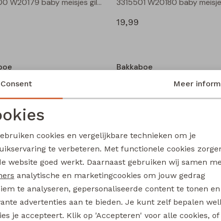
3315500 W20179 baby meisjes gilet/hesje Cream
19,99
boe
Bakkaboe
3315800 W20184 baby meisjes rok kort Zwart
Consent
Meer inform
14,99
okies
Noodzakelijke cookies
Personalisatie cookies
gebruiken cookies en vergelijkbare technieken om je
boe
Bakkaboe
uikservaring te verbeteren. Met functionele cookies zorg
Analytische cookies
Marketing cookies
Olivia baby W20243 baby meisjes T-shirt lm Wijnrood
de website goed werkt. Daarnaast gebruiken wij samen m
12,99
ners
analytische en marketingcookies om jouw gedrag
iem te analyseren, gepersonaliseerde content te tonen en
vante advertenties aan te bieden. Je kunt zelf bepalen wel
es je accepteert. Klik op 'Accepteren' voor alle cookies, of
boe
Bakkaboe