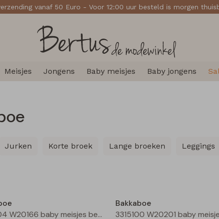
verzending vanaf 50 Euro - Voor 12:00 uur besteld is morgen thui
Meisjes
Jongens
Baby meisjes
Baby jongens
Sa
boe
Jurken
Korte broek
Lange broeken
Leggings
Nieuw
boe
Bakkaboe
3315204 W20166 baby meisjes bermuda Grijs midden