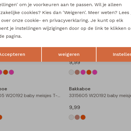
tellingen' om je voorkeuren aan te passen. Wil je alleen
Sarra baby W20228 baby meisjes lange broek Bruin donker
zakelijke cookies? Kies dan 'Weigeren'. Meer weten? Lees
12,99
s over onze cookie- en privacyverklaring. Je kunt op elk
nt je instellingen wijzigingen door op de link te klikken 
de pagina.
boe
Bakkaboe
Opslaan
Terug
3315602 W20172 baby meisjes T-shirt lm Taupe
Accepteren
weigeren
Instelle
9,99
boe
Bakkaboe
3315605 W20192 baby meisjes T-shirt lm Cream
9,99