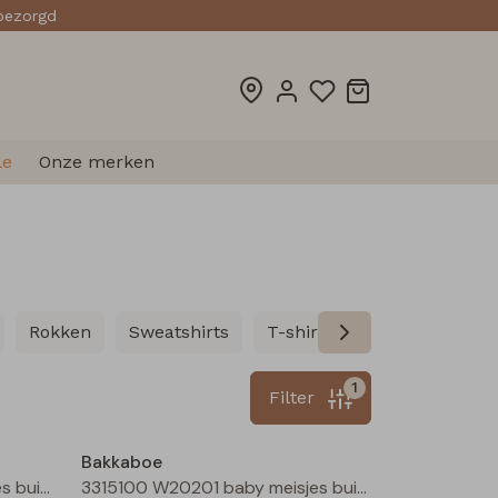
sbezorgd
le
Onze merken
Rokken
Sweatshirts
T-shirts lange mouw
T
1
Filter
Nieuw
Nieuw
Bakkaboe
3315100 W20201 baby meisjes buiten jack Perzik
3315100 W20201 baby meisjes buiten jack Zand