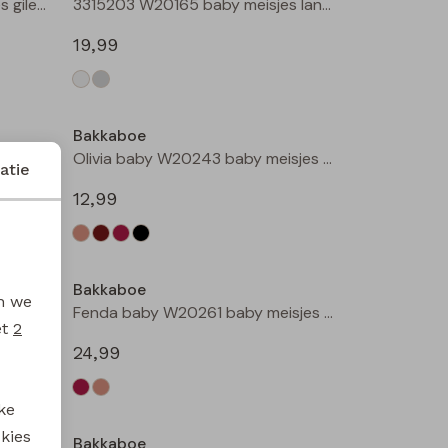
3315501 W20180 baby meisjes gilet/hesje Taupe
3315203 W20165 baby meisjes lange broek Cream
19,99
Bakkaboe
3315800 W20184 baby meisjes rok kort Bruin donker
Olivia baby W20243 baby meisjes T-shirt lm Kit
atie
12,99
Bakkaboe
en we
Olivia baby W20243 baby meisjes T-shirt lm Zwart
Fenda baby W20261 baby meisjes denim jack Wijnrood
et
2
24,99
ke
 kies
Bakkaboe