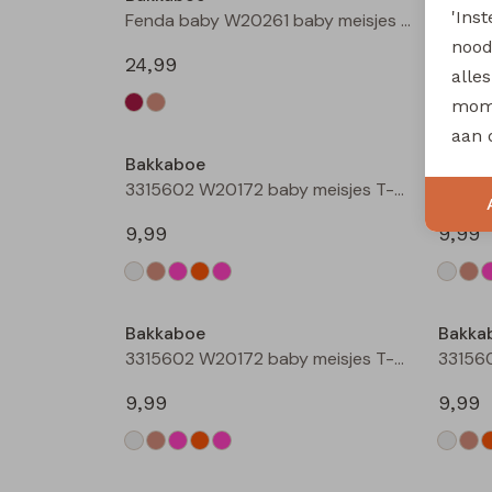
'Ins
Fenda baby W20261 baby meisjes denim jack Zand
nood
24,99
12,99
alle
mome
aan 
Bakkaboe
Bakka
3315602 W20172 baby meisjes T-shirt lm Cream
9,99
9,99
Bakkaboe
Bakka
3315602 W20172 baby meisjes T-shirt lm Rose
9,99
9,99