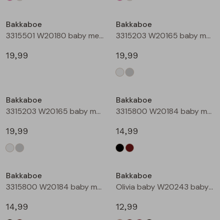
Bakkaboe
Bakkaboe
3315501 W20180 baby meisjes gilet/hesje Taupe
3315203 W20165 baby meisjes lange broek Cream
19,99
19,99
Bakkaboe
Bakkaboe
3315203 W20165 baby meisjes lange broek Grijs midden
3315800 W20184 baby meisjes rok kort Zwart
19,99
14,99
Bakkaboe
Bakkaboe
3315800 W20184 baby meisjes rok kort Bruin donker
Olivia baby W20243 baby meisjes T-shirt lm Kit
14,99
12,99