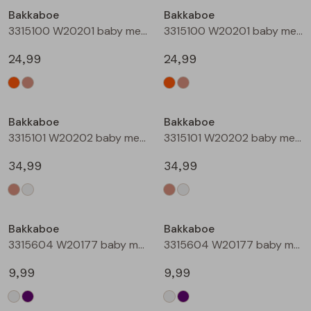
Bakkaboe
Bakkaboe
Blouses lange mouw
Bermuda's
Jackjes
Lange broeken
Lange broeken
3315100 W20201 baby meisjes buiten jack Perzik
3315100 W20201 baby meisjes buiten jack Zand
24,99
24,99
Sweatshirts
Lange broek
Jassen
Leggings
Nieuw
Nieuw
Pullover
Bermudas
Rokken
Bakkaboe
Bakkaboe
3315101 W20202 baby meisjes buiten jack Taupe
3315101 W20202 baby meisjes buiten jack Champagne
Vesten
Lange broeken
Sweatshirts
34,99
34,99
Gilet spencers
Leggings
T-shirts lange mouw
Bakkaboe
Bakkaboe
Jackjes
Rokken
Tops
3315604 W20177 baby meisjes T-shirt lm Cream
3315604 W20177 baby meisjes T-shirt lm Lila
Blazers
Vesten
9,99
9,99