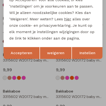
'Instellingen' om je voorkeuren aan te passen.
Wil je alleen noodzakelijke cookies? Kies dan
Bakkaboe
Bakkaboe
'Weigeren'. Meer weten? Lees
hier
alles over
Sarra baby W20228 baby meisjes lange broek Wijnrood
Sarra baby W20228 baby meisjes lange broek Zwart
onze cookie- en privacyverklaring. Je kunt op
elk moment je instellingen wijzigingen door op
12,99
12,99
de link te klikken onder aan de pagina.
Opslaan
Terug
Accepteren
weigeren
Instellen
Bakkaboe
Bakkaboe
3315602 W20172 baby meisjes T-shirt lm Cream
3315602 W20172 baby meisjes T-shirt lm Taupe
9,99
9,99
Bakkaboe
Bakkaboe
3315602 W20172 baby meisjes T-shirt lm Rose
3315602 W20172 baby meisjes T-shirt lm Perzik