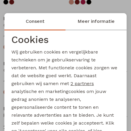
Bakkaboe
Bakkaboe
Consent
Meer informatie
Olivia baby W20243 baby meisjes T-shirt lm Bruin donker
Olivia baby W20243 baby meisjes T-shirt lm Wijnrood
Cookies
12,99
12,99
Noodzakelijke cookies
Wij gebruiken cookies en vergelijkbare
Personalisatie cookies
technieken om je gebruikservaring te
Bakkaboe
Bakkaboe
verbeteren. Met functionele cookies zorgen we
Analytische cookies
Olivia baby W20243 baby meisjes T-shirt lm Zwart
Fenda baby W20261 baby meisjes denim jack Wijnrood
dat de website goed werkt. Daarnaast
Marketing cookies
12,99
24,99
gebruiken wij samen met
2 partners
analytische en marketingcookies om jouw
gedrag anoniem te analyseren,
gepersonaliseerde content te tonen en
Bakkaboe
Bakkaboe
relevante advertenties aan te bieden. Je kunt
Fenda baby W20261 baby meisjes denim jack Zand
Sarra baby W20228 baby meisjes lange broek Bruin donker
zelf bepalen welke cookies je accepteert. Klik
24,99
12,99
op 'Accepteren' voor alle cookies, of kies