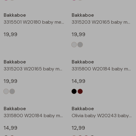
Bakkaboe
Bakkaboe
3315501 W20180 baby meisjes gilet/hesje Taupe
3315203 W20165 baby meisjes lange broek Cream
19,99
19,99
Bakkaboe
Bakkaboe
3315203 W20165 baby meisjes lange broek Grijs midden
3315800 W20184 baby meisjes rok kort Zwart
19,99
14,99
Bakkaboe
Bakkaboe
3315800 W20184 baby meisjes rok kort Bruin donker
Olivia baby W20243 baby meisjes T-shirt lm Kit
14,99
12,99