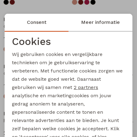
Bakkaboe
Bakkaboe
Consent
Meer informatie
Olivia baby W20243 baby meisjes T-shirt lm Bruin donker
Olivia baby W20243 baby meisjes T-shirt lm Wijnrood
Cookies
12,99
12,99
Noodzakelijke cookies
Wij gebruiken cookies en vergelijkbare
Personalisatie cookies
technieken om je gebruikservaring te
Bakkaboe
Bakkaboe
verbeteren. Met functionele cookies zorgen we
Analytische cookies
Olivia baby W20243 baby meisjes T-shirt lm Zwart
Fenda baby W20261 baby meisjes denim jack Wijnrood
dat de website goed werkt. Daarnaast
Marketing cookies
12,99
24,99
gebruiken wij samen met
2 partners
analytische en marketingcookies om jouw
gedrag anoniem te analyseren,
gepersonaliseerde content te tonen en
Bakkaboe
Bakkaboe
relevante advertenties aan te bieden. Je kunt
Fenda baby W20261 baby meisjes denim jack Zand
Sarra baby W20228 baby meisjes lange broek Bruin donker
zelf bepalen welke cookies je accepteert. Klik
24,99
12,99
op 'Accepteren' voor alle cookies, of kies