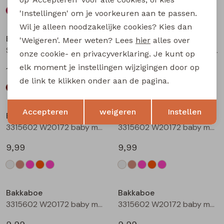
'Instellingen' om je voorkeuren aan te passen.
Wil je alleen noodzakelijke cookies? Kies dan
Bakkaboe
Bakkaboe
'Weigeren'. Meer weten? Lees
hier
alles over
Sarra baby W20228 baby meisjes lange broek Wijnrood
Sarra baby W20228 baby meisjes lange broek Zwart
onze cookie- en privacyverklaring. Je kunt op
elk moment je instellingen wijzigingen door op
12,99
12,99
de link te klikken onder aan de pagina.
Opslaan
Terug
Accepteren
weigeren
Instellen
Bakkaboe
Bakkaboe
3315602 W20172 baby meisjes T-shirt lm Cream
3315602 W20172 baby meisjes T-shirt lm Taupe
9,99
9,99
Bakkaboe
Bakkaboe
3315602 W20172 baby meisjes T-shirt lm Rose
3315602 W20172 baby meisjes T-shirt lm Perzik