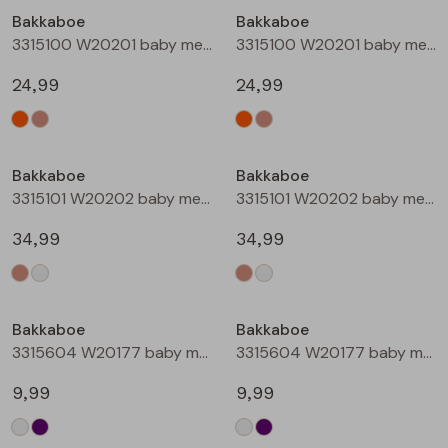
Bakkaboe
Bakkaboe
Blouses lange mouw
Bermuda's
Jackjes
Lange broeken
Lange broeken
3315100 W20201 baby meisjes buiten jack Perzik
3315100 W20201 baby meisjes buiten jack Zand
24,99
24,99
Sweatshirts
Lange broek
Jassen
Leggings
Nieuw
Nieuw
Pullover
Bermudas
Rokken
Bakkaboe
Bakkaboe
3315101 W20202 baby meisjes buiten jack Taupe
3315101 W20202 baby meisjes buiten jack Champagne
Vesten
Lange broeken
Sweatshirts
34,99
34,99
Gilet spencers
Leggings
T-shirts lange mouw
Nieuw
Nieuw
Bakkaboe
Bakkaboe
Jackjes
Rokken
Tops
3315604 W20177 baby meisjes T-shirt lm Cream
3315604 W20177 baby meisjes T-shirt lm Lila
Blazers
Vesten
9,99
9,99
Nieuw
Nieuw