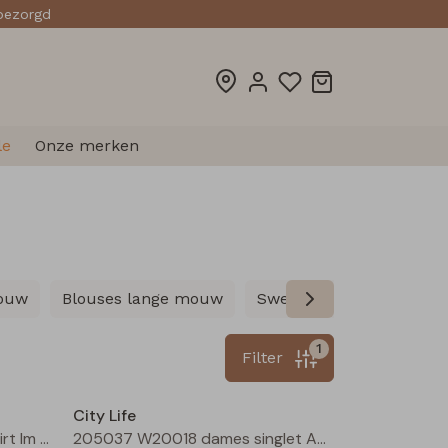
sbezorgd
le
Onze merken
mouw
Blouses lange mouw
Sweatshirts
Pullover
1
Filter
Nieuw
Sale
City Life
213019 W20440 dames T-shirt lm Bruin
205037 W20018 dames singlet Aubergine