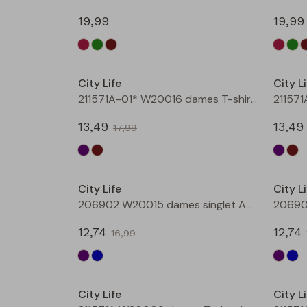
19,99
19,99
Sale
City Life
City Li
211571A-01* W20016 dames T-shirt km aubergine
13,49
13,49
17,99
Sale
City Life
City Li
206902 W20015 dames singlet Aubergine
12,74
12,74
16,99
Sale
City Life
City Li