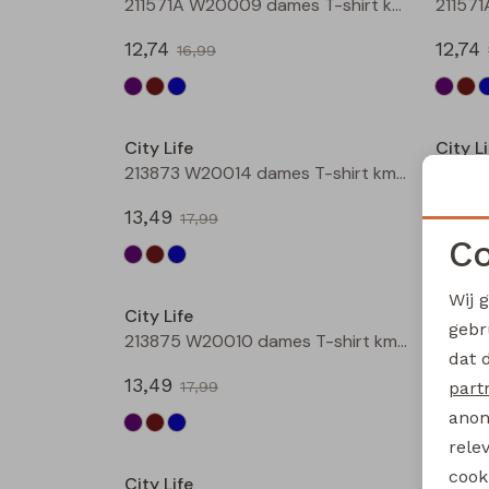
211571A W20009 dames T-shirt km Bruin
12,74
12,74
16,99
Sale
City Life
City Li
213873 W20014 dames T-shirt km Petrol
13,49
13,49
17,99
Co
Sale
Wij 
City Life
City Li
gebr
213875 W20010 dames T-shirt km Bruin
dat 
13,49
13,49
part
17,99
anon
Sale
rele
cooki
City Life
City Li