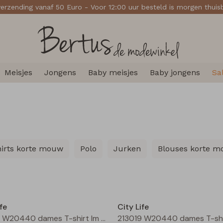
verzending vanaf 50 Euro - Voor 12:00 uur besteld is morgen thui
Meisjes
Jongens
Baby meisjes
Baby jongens
Sa
hirts korte mouw
Polo
Jurken
Blouses korte 
Nieuw
fe
City Life
213019 W20440 dames T-shirt lm Moss