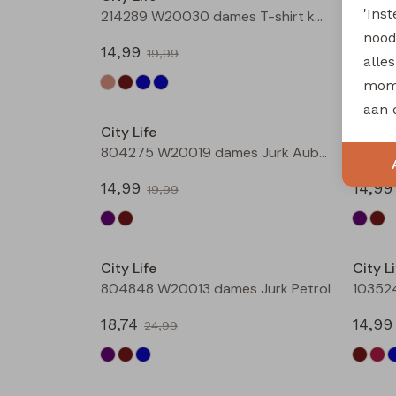
'Ins
214289 W20030 dames T-shirt km Marine
nood
14,99
14,99
19,99
alle
mome
Sale
aan 
City Life
City Li
804275 W20019 dames Jurk Aubergine
80427
14,99
14,99
19,99
Sale
City Life
City Li
804848 W20013 dames Jurk Petrol
18,74
14,99
24,99