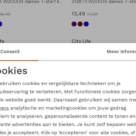
211571A W20009 dames T-shirt km Petrol
13,49
16,99
17,99
Sale
fe
City Life
213874 W20020 dames T-shirt km Aubergine
Consent
Meer inform
13,49
17,99
17,99
okies
Noodzakelijke cookies
Personalisatie cookies
Sale
gebruiken cookies en vergelijkbare technieken om je
fe
City Life
uikservaring te verbeteren. Met functionele cookies zorg
Analytische cookies
Marketing cookies
213875 W20010 dames T-shirt km Petrol
de website goed werkt. Daarnaast gebruiken wij samen m
14,99
ners
analytische en marketingcookies om jouw gedrag
17,99
19,99
iem te analyseren, gepersonaliseerde content te tonen en
Sale
vante advertenties aan te bieden. Je kunt zelf bepalen wel
es je accepteert. Klik op 'Accepteren' voor alle cookies, of
fe
City Life