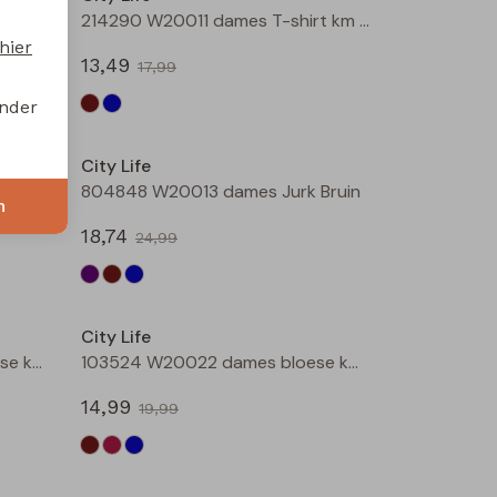
214290 W20011 dames T-shirt km Bruin
214290 W20011 dames T-shirt km Marine
hier
13,49
17,99
onder
Sale
Sale
City Life
804848 W20013 dames Jurk Aubergine
804848 W20013 dames Jurk Bruin
n
18,74
24,99
Sale
Sale
City Life
103524 W20022 dames bloese km Wijnrood
103524 W20022 dames bloese km Marine
14,99
19,99