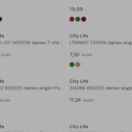
19,99
Sale
fe
City Life
211571A-01* W20016 dames T-shirt km bruin
7,50
17,99
14,99
Sale
fe
City Life
206902 W20015 dames singlet Petrol
11,24
16,99
14,99
Sale
fe
City Life