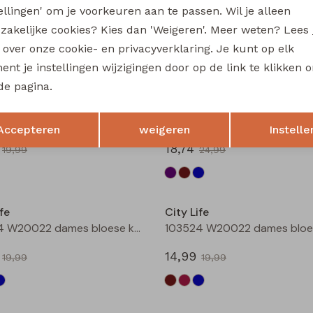
tellingen' om je voorkeuren aan te passen. Wil je alleen
214289 W20030 dames T-shirt km Petrol
zakelijke cookies? Kies dan 'Weigeren'. Meer weten? Lees
13,49
19,99
17,99
s over onze cookie- en privacyverklaring. Je kunt op elk
nt je instellingen wijzigingen door op de link te klikken 
Sale
de pagina.
fe
City Life
Opslaan
Terug
5 W20019 dames Jurk Bruin
Accepteren
weigeren
Instelle
18,74
19,99
24,99
Sale
fe
City Life
103524 W20022 dames bloese km Bruin donker
14,99
19,99
19,99