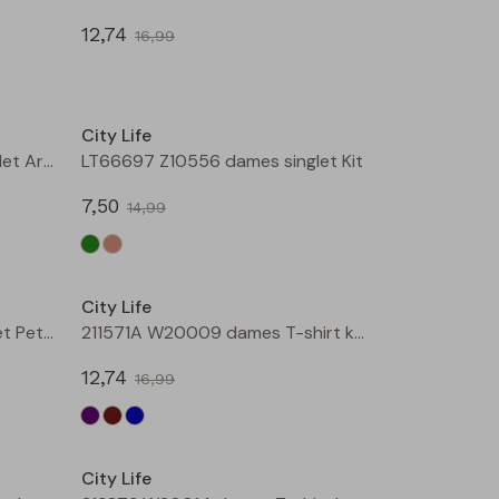
12,74
16,99
Sale
Sale
City Life
LT66697 Z10556 dames singlet Army
LT66697 Z10556 dames singlet Kit
7,50
14,99
Sale
Sale
City Life
214286 W20012 dames singlet Petrol
211571A W20009 dames T-shirt km Aubergine
12,74
16,99
Sale
Sale
City Life