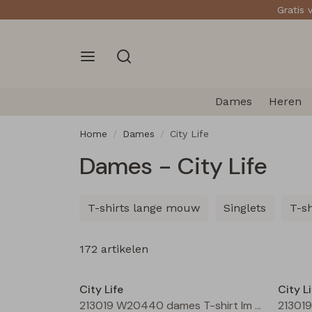
Gratis 
Dames
Heren
Home
Dames
City Life
Dames - City Life
T-shirts lange mouw
Singlets
T-s
172 artikelen
Nieuw
City Life
City Li
213019 W20440 dames T-shirt lm Bordeaux