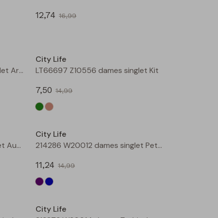
12,74
16,99
Sale
Sale
City Life
LT66697 Z10556 dames singlet Army
LT66697 Z10556 dames singlet Kit
7,50
14,99
Sale
Sale
City Life
214286 W20012 dames singlet Aubergine
214286 W20012 dames singlet Petrol
11,24
14,99
Sale
Sale
City Life