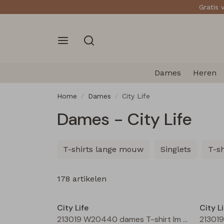
Gratis 
Dames
Heren
Home
Dames
City Life
Dames - City Life
T-shirts lange mouw
Singlets
T-s
178 artikelen
Nieuw
City Life
City Li
213019 W20440 dames T-shirt lm Bordeaux