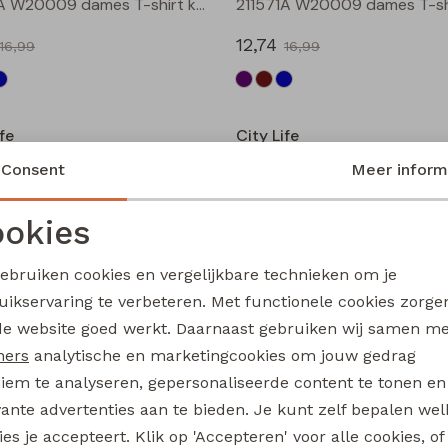
211571A W20009 dames T-shirt km Bruin
12,74
16,99
16,99
Sale
fe
City Life
213873 W20014 dames T-shirt km Petrol
Consent
Meer inform
13,49
17,99
17,99
okies
Noodzakelijke cookies
Personalisatie cookies
Sale
gebruiken cookies en vergelijkbare technieken om je
fe
City Life
uikservaring te verbeteren. Met functionele cookies zorg
Analytische cookies
Marketing cookies
213875 W20010 dames T-shirt km Bruin
de website goed werkt. Daarnaast gebruiken wij samen m
13,49
ners
analytische en marketingcookies om jouw gedrag
17,99
17,99
iem te analyseren, gepersonaliseerde content te tonen en
Sale
vante advertenties aan te bieden. Je kunt zelf bepalen wel
es je accepteert. Klik op 'Accepteren' voor alle cookies, of
fe
City Life