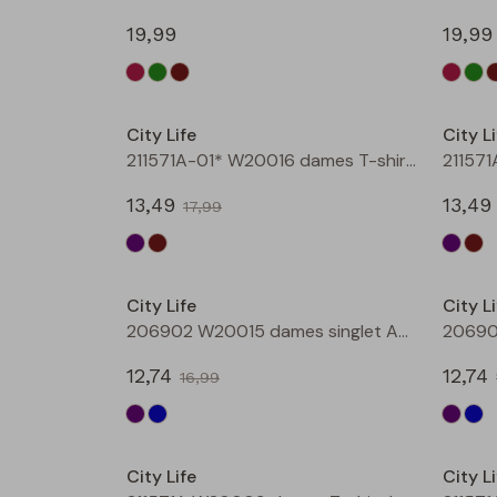
19,99
19,99
Sale
City Life
City Li
211571A-01* W20016 dames T-shirt km aubergine
13,49
13,49
17,99
Sale
City Life
City Li
206902 W20015 dames singlet Aubergine
12,74
12,74
16,99
Sale
City Life
City Li