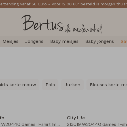
verzending vanaf 50 Euro - Voor 12:00 uur besteld is morgen thui
Meisjes
Jongens
Baby meisjes
Baby jongens
Sa
hirts korte mouw
Polo
Jurken
Blouses korte 
Nieuw
fe
City Life
213019 W20440 dames T-shirt lm Moss