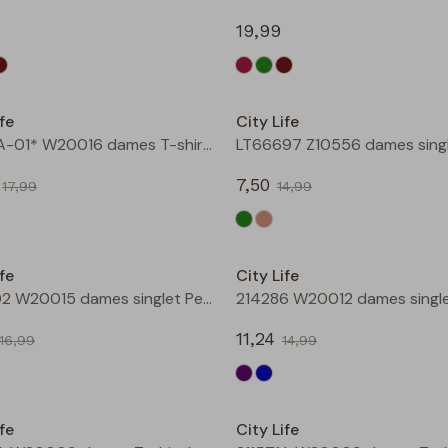
19,99
Sale
fe
City Life
211571A-01* W20016 dames T-shirt km bruin
7,50
17,99
14,99
Sale
fe
City Life
206902 W20015 dames singlet Petrol
11,24
16,99
14,99
Sale
fe
City Life