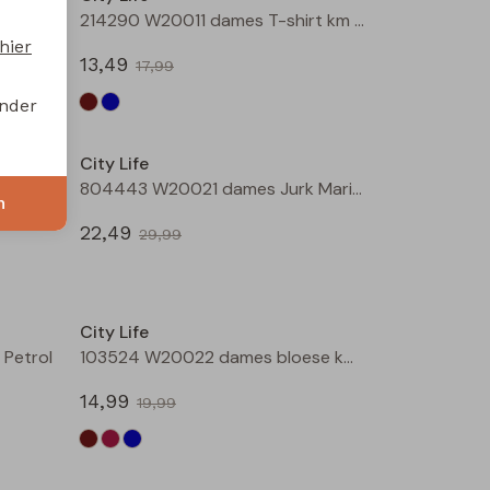
214289 W20030 dames T-shirt km Petrol
214290 W20011 dames T-shirt km Bruin
hier
13,49
17,99
onder
Sale
Sale
City Life
Bruin
804443 W20021 dames Jurk Marine
n
22,49
29,99
Sale
Sale
City Life
Petrol
103524 W20022 dames bloese km Bruin donker
14,99
19,99