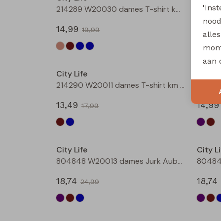
'Ins
214289 W20030 dames T-shirt km Bruin donker
nood
14,99
14,99
19,99
alle
mome
Sale
aan 
City Life
City Li
214290 W20011 dames T-shirt km Marine
13,49
14,99
17,99
Sale
City Life
City Li
804848 W20013 dames Jurk Aubergine
80484
18,74
18,74
24,99