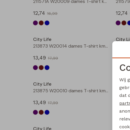
211571A W20009 dames T-shirt km Aubergine
12,74
12,74
16,99
Sale
City Life
City Li
213873 W20014 dames T-shirt km Bruin
13,49
13,49
17,99
Co
Sale
Wij 
City Life
City Li
gebr
213875 W20010 dames T-shirt km Aubergine
dat 
13,49
13,49
part
17,99
anon
Sale
rele
cooki
City Life
City Li