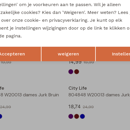
tellingen' om je voorkeuren aan te passen. Wil je alleen
214289 W20030 dames T-shirt km Marine
zakelijke cookies? Kies dan 'Weigeren'. Meer weten? Lees
14,99
19,99
19,99
s over onze cookie- en privacyverklaring. Je kunt op elk
nt je instellingen wijzigingen door op de link te klikken 
Sale
de pagina.
fe
City Life
Opslaan
Terug
804275 W20019 dames Jurk Aubergine
804275 W20019 dames Jurk 
Accepteren
weigeren
Instelle
14,99
19,99
19,99
Sale
fe
City Life
8 W20013 dames Jurk Bruin
804848 W20013 dames Jurk 
18,74
24,99
24,99