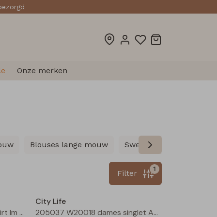
sbezorgd
le
Onze merken
mouw
Blouses lange mouw
Sweatshirts
Pullover
1
Filter
Nieuw
Sale
City Life
213019 W20440 dames T-shirt lm Bruin
205037 W20018 dames singlet Aubergine