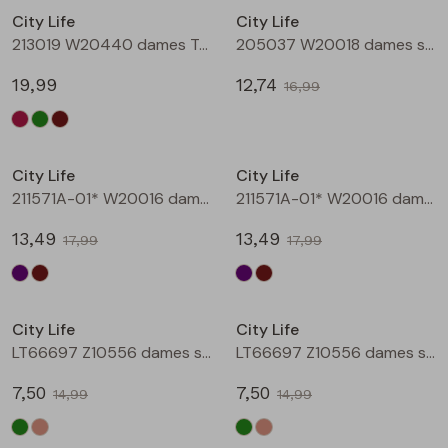
City Life
City Life
Blouses lange mouw
Bermuda's
Jackjes
Lange broeken
Lange broeken
213019 W20440 dames T-shirt lm Bruin
205037 W20018 dames singlet Aubergine
19,99
12,74
16,99
Sweatshirts
Lange broek
Jassen
Leggings
Sale
Sale
Pullover
Bermudas
Rokken
City Life
City Life
211571A-01* W20016 dames T-shirt km aubergine
211571A-01* W20016 dames T-shirt km bruin
Vesten
Lange broeken
Sweatshirts
13,49
13,49
17,99
17,99
Gilet spencers
Leggings
T-shirts lange mouw
Sale
Sale
City Life
City Life
Jackjes
Rokken
Tops
LT66697 Z10556 dames singlet Army
LT66697 Z10556 dames singlet Kit
Blazers
Vesten
7,50
7,50
14,99
14,99
Sale
Sale