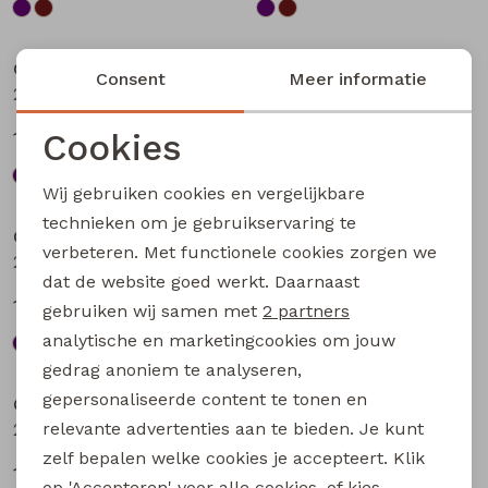
Sale
Sale
City Life
City Life
Consent
Meer informatie
213875 W20010 dames T-shirt km Aubergine
213875 W20010 dames T-shirt km Bruin
Cookies
13,49
13,49
17,99
17,99
Noodzakelijke cookies
Wij gebruiken cookies en vergelijkbare
Sale
Sale
Personalisatie cookies
technieken om je gebruikservaring te
City Life
City Life
verbeteren. Met functionele cookies zorgen we
Analytische cookies
213875 W20010 dames T-shirt km Petrol
214289 W20030 dames T-shirt km Kit
dat de website goed werkt. Daarnaast
Marketing cookies
13,49
14,99
17,99
19,99
gebruiken wij samen met
2 partners
analytische en marketingcookies om jouw
Sale
Sale
gedrag anoniem te analyseren,
gepersonaliseerde content te tonen en
City Life
City Life
relevante advertenties aan te bieden. Je kunt
214289 W20030 dames T-shirt km Bruin donker
214289 W20030 dames T-shirt km Marine
zelf bepalen welke cookies je accepteert. Klik
14,99
14,99
19,99
19,99
op 'Accepteren' voor alle cookies, of kies