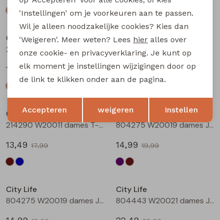
'Instellingen' om je voorkeuren aan te passen.
Sale
Sale
Wil je alleen noodzakelijke cookies? Kies dan
City Life
City Life
'Weigeren'. Meer weten? Lees
hier
alles over
214289 W20030 dames T-shirt km Petrol
214290 W20011 dames T-shirt km Bruin
onze cookie- en privacyverklaring. Je kunt op
elk moment je instellingen wijzigingen door op
14,99
13,49
19,99
17,99
de link te klikken onder aan de pagina.
Sale
Sale
Opslaan
Terug
Accepteren
weigeren
Instellen
City Life
City Life
214290 W20011 dames T-shirt km Marine
804275 W20019 dames Jurk Aubergine
13,49
14,99
17,99
19,99
Sale
Sale
City Life
City Life
804275 W20019 dames Jurk Bruin
804443 W20021 dames Jurk Marine