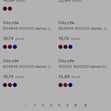
14,99
22,49
19,99
29,99
Sale
Sale
City Life
City Life
804848 W20013 dames Jurk Aubergine
804848 W20013 dames Jurk Bruin
18,74
18,74
24,99
24,99
Sale
Sale
City Life
City Life
804848 W20013 dames Jurk Petrol
103524 W20022 dames bloese km Bruin donker
18,74
14,99
24,99
19,99
1
2
3
4
5
6