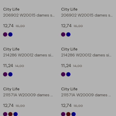
Buitenjack
City Life
City Life
206902 W20015 dames singlet Aubergine
206902 W20015 dames singlet Petrol
Bermuda's
12,74
12,74
16,99
16,99
Piraat broeken
Sale
Sale
Lange broeken
City Life
City Life
214286 W20012 dames singlet Aubergine
214286 W20012 dames singlet Petrol
Rokken
11,24
11,24
14,99
14,99
Sale
Sale
City Life
City Life
211571A W20009 dames T-shirt km Aubergine
211571A W20009 dames T-shirt km Bruin
12,74
12,74
16,99
16,99