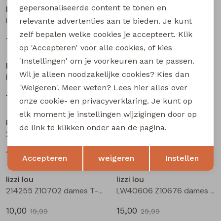
gepersonaliseerde content te tonen en
lizzi lou
lizzi lou
Lotti Z10479 dames pullover Groen mos
Lotti Z10479 dames pullover Rood
relevante advertenties aan te bieden. Je kunt
zelf bepalen welke cookies je accepteert. Klik
17,50
17,50
34,99
34,99
Sale
Sale
op 'Accepteren' voor alle cookies, of kies
'Instellingen' om je voorkeuren aan te passen.
lizzi lou
lizzi lou
Wil je alleen noodzakelijke cookies? Kies dan
Pippa Z10480 dames gilet/hes Ecru
Pippa Z10480 dames gilet/hes Blauw licht
'Weigeren'. Meer weten? Lees
hier
alles over
15,00
15,00
29,99
29,99
onze cookie- en privacyverklaring. Je kunt op
Sale
Sale
elk moment je instellingen wijzigingen door op
lizzi lou
lizzi lou
de link te klikken onder aan de pagina.
214255 Z10702 dames T-shirt km Geel
214255 Z10702 dames T-shirt km Kit
Opslaan
Terug
10,00
10,00
19,99
19,99
Accepteren
weigeren
Instellen
Sale
Sale
lizzi lou
lizzi lou
214255 Z10702 dames T-shirt km Groen mos
LW40606 Z10676 dames rok kort Mos
10,00
15,00
19,99
29,99
Sale
Sale