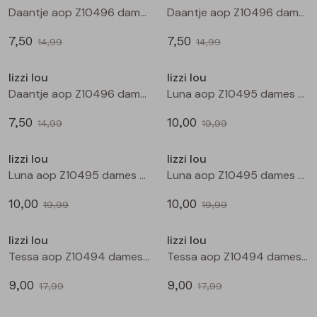
Buitenjack
Daantje aop Z10496 dames T-shirt km Zwart
Daantje aop Z10496 dames T-shirt km Kit
7,50
7,50
Bermuda's
14,99
14,99
Sale
Sale
lizzi lou
lizzi lou
Piraat broeken
Daantje aop Z10496 dames T-shirt km Marine
Luna aop Z10495 dames bloese km Zwart
7,50
10,00
Lange broeken
14,99
19,99
Sale
Sale
lizzi lou
lizzi lou
Rokken
Luna aop Z10495 dames bloese km Kit
Luna aop Z10495 dames bloese km Marine
10,00
10,00
19,99
19,99
Sale
Sale
lizzi lou
lizzi lou
Tessa aop Z10494 dames bermuda Zwart
Tessa aop Z10494 dames bermuda Marine
9,00
9,00
17,99
17,99
Sale
Sale