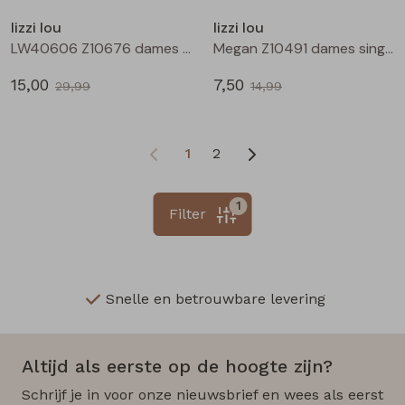
lizzi lou
lizzi lou
LW40606 Z10676 dames rok kort Zwart
Megan Z10491 dames singlet Ecru
15,00
7,50
29,99
14,99
1
2
1
Filter
Snelle en betrouwbare levering
Altijd als eerste op de hoogte zijn?
Schrijf je in voor onze nieuwsbrief en wees als eerst