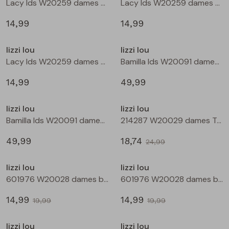
Lacy lds W20259 dames T-shirt lm Bruin donker
Lacy lds W20259 dames T-shirt lm Wijnrood
Blouses lange mouw
Bermuda's
Jackjes
Lange broeken
Lange broeken
14,99
14,99
Nieuw
lizzi lou
lizzi lou
Sweatshirts
Lange broek
Jassen
Leggings
Lacy lds W20259 dames T-shirt lm Zwart
Bamilla lds W20091 dames denim jack Kit
Pullover
Bermudas
Rokken
14,99
49,99
Sale
lizzi lou
lizzi lou
Vesten
Lange broeken
Sweatshirts
Bamilla lds W20091 dames denim jack Bruin
214287 W20029 dames T-shirt km Wijnrood
49,99
18,74
Gilet spencers
Leggings
T-shirts lange mouw
24,99
Sale
Sale
lizzi lou
lizzi lou
Jackjes
Rokken
Tops
601976 W20028 dames bermuda Wijnrood
601976 W20028 dames bermuda Marine
14,99
14,99
Blazers
Vesten
19,99
19,99
Sale
Sale
lizzi lou
lizzi lou