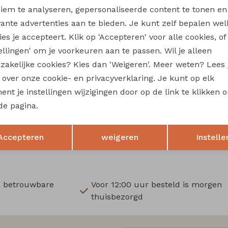
Wi
iem te analyseren, gepersonaliseerde content te tonen en
vante advertenties aan te bieden. Je kunt zelf bepalen wel
Ru
es je accepteert. Klik op 'Accepteren' voor alle cookies, of
tellingen' om je voorkeuren aan te passen. Wil je alleen
Sale
zakelijke cookies? Kies dan 'Weigeren'. Meer weten? Lees
fe
City Life
s over onze cookie- en privacyverklaring. Je kunt op elk
506060 W20023 dames lange broek Marine
nt je instellingen wijzigingen door op de link te klikken 
18,74
de pagina.
24,99
24,99
Opslaan
Terug
Accepteren
weigeren
Instelle
n betrouwbare
Voor 12:00 uur besteld is morgen
thuisbezorgd