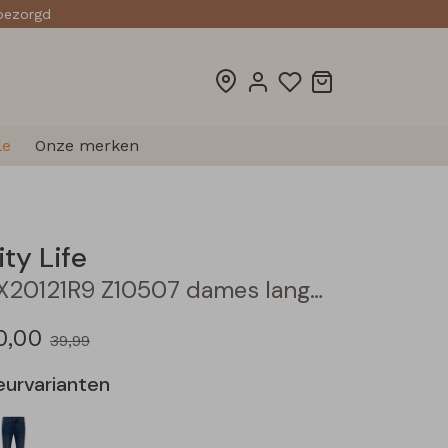
sbezorgd
le
Onze merken
ity Life
CX20121R9 Z10507 dames lange broek Denim licht gebleekt
0,00
39,99
eurvarianten