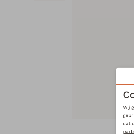
Co
Wij 
gebr
dat 
part