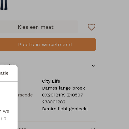
Kies een maat
Plaats in winkelmand
nmerken
atie
rk
City Life
tegorie
Dames lange broek
verancierscode
CX20121R9 Z10507
stelcode
233001282
eur
Denim licht gebleekt
en we
et
2