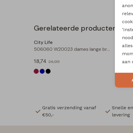
anon
rele
cooki
Gerelateerde producten
'Ins
Sale
nood
City Life
City Li
alle
506060 W20023 dames lange broek Zwart
mome
18,74
18,74
aan 
24,99
Gratis verzending vanaf
Snelle e
€50,-
levering