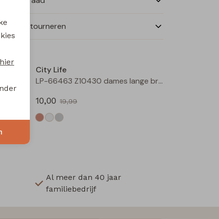
nkelvoorraad
ke
ilen en retourneren
 kies
Sale
Sale
hier
City Life
506060 W20023 dames lange broek Wijnrood
LP-66463 Z10430 dames lange broek Taupe
onder
10,00
19,99
n
Al meer dan 40 jaar
familiebedrijf