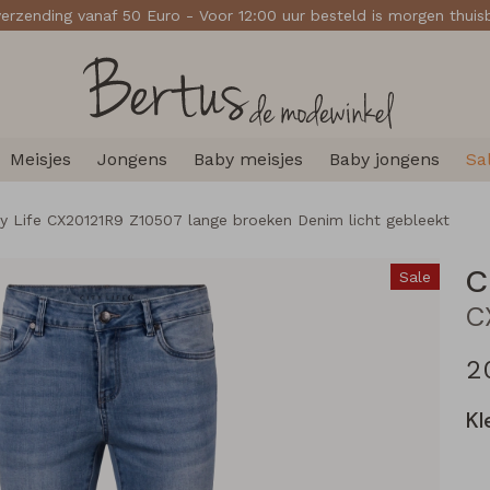
verzending vanaf 50 Euro - Voor 12:00 uur besteld is morgen thui
Meisjes
Jongens
Baby meisjes
Baby jongens
Sa
ty Life CX20121R9 Z10507 lange broeken Denim licht gebleekt
C
Sale
2
Kl