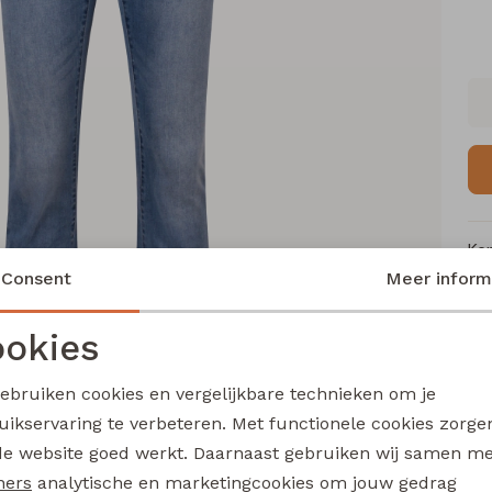
Ke
Consent
Meer inform
Me
Ca
okies
Le
Noodzakelijke cookies
Personalisatie cookies
Be
gebruiken cookies en vergelijkbare technieken om je
Kl
uikservaring te verbeteren. Met functionele cookies zorg
Analytische cookies
Marketing cookies
de website goed werkt. Daarnaast gebruiken wij samen m
ners
analytische en marketingcookies om jouw gedrag