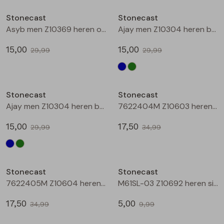
Buitenjack
Stonecast
Stonecast
Asyb men Z10369 heren overhemd km Groen mos
Ajay men Z10304 heren bermuda Marine
Bermuda's
15,00
15,00
29,99
29,99
Piraat broeken
Sale
Sale
Lange broeken
Stonecast
Stonecast
Ajay men Z10304 heren bermuda Groen donker
7622404M Z10603 heren overhemd km Marine
Rokken
15,00
17,50
29,99
34,99
Sale
Sale
Stonecast
Stonecast
7622405M Z10604 heren overhemd km Marine
M61SL-03 Z10692 heren singlet Marine
17,50
5,00
34,99
9,99
Sale
Sale