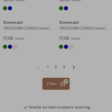
Sale
Sale
Stonecast
Stonecast
7633206M Z10602 heren polo Groen
7633206M Z10602 heren polo Raf
17,50
17,50
34,99
34,99
1
2
3
1
Filter
Snelle en betrouwbare levering