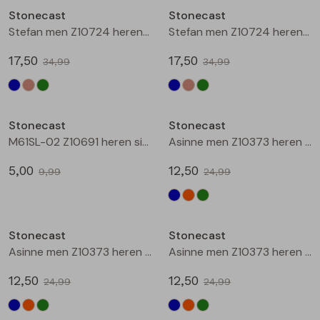
Stonecast
Stonecast
Blouses lange mouw
Bermuda's
Jackjes
Lange broeken
Lange broeken
Stefan men Z10724 heren bermuda Zand
Stefan men Z10724 heren bermuda Army
17,50
17,50
34,99
34,99
Sweatshirts
Lange broek
Jassen
Leggings
Sale
Sale
Pullover
Bermudas
Rokken
Stonecast
Stonecast
M61SL-02 Z10691 heren singlet Marine
Asinne men Z10373 heren polo Marine
Vesten
Lange broeken
Sweatshirts
5,00
12,50
9,99
24,99
Gilet spencers
Leggings
T-shirts lange mouw
Sale
Sale
Stonecast
Stonecast
Jackjes
Rokken
Tops
Asinne men Z10373 heren polo Oranje
Asinne men Z10373 heren polo Groen
Blazers
Vesten
12,50
12,50
24,99
24,99
Sale
Sale