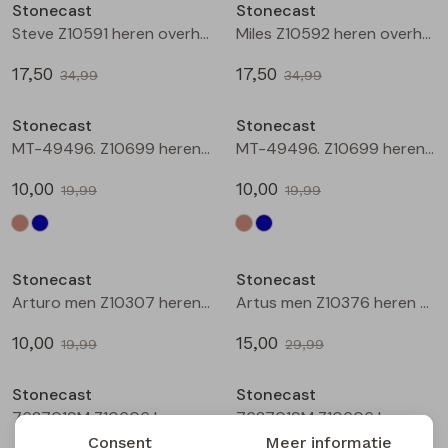
Stonecast
Stonecast
Steve Z10591 heren overhemd km Blauw
Miles Z10592 heren overhemd km Marine
17,50
17,50
34,99
34,99
Sale
Sale
Stonecast
Stonecast
MT-49496. Z10699 heren T-Shirt km Kit
MT-49496. Z10699 heren T-Shirt km raf/jeans
10,00
10,00
19,99
19,99
Sale
Sale
Stonecast
Stonecast
Arturo men Z10307 heren T-Shirt km Raf
Artus men Z10376 heren polo Oranje
10,00
15,00
19,99
29,99
Sale
Sale
Stonecast
Stonecast
7627019M Z10606 heren buiten jack Groen
7627019M Z10606 heren buiten jack Marine
Consent
Meer informatie