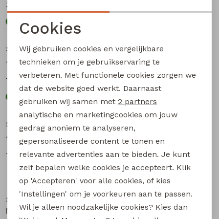
35,00
35,00
69,99
69,99
Cookies
Sale
Sale
Noodzakelijke cookies
Wij gebruiken cookies en vergelijkbare
Stonecast
Stonecast
Personalisatie cookies
John Z10593 heren overhemd km Groen mos
John Z10593 heren overhemd km Marine
technieken om je gebruikservaring te
verbeteren. Met functionele cookies zorgen we
Analytische cookies
17,50
17,50
34,99
34,99
dat de website goed werkt. Daarnaast
Marketing cookies
gebruiken wij samen met
2 partners
Sale
Sale
analytische en marketingcookies om jouw
Stonecast
Stonecast
gedrag anoniem te analyseren,
Aseon men Z10370 heren polo Pastel blauw
Mitch Z10594 heren overhemd km Marine
gepersonaliseerde content te tonen en
relevante advertenties aan te bieden. Je kunt
15,00
17,50
29,99
34,99
zelf bepalen welke cookies je accepteert. Klik
op 'Accepteren' voor alle cookies, of kies
Sale
Sale
'Instellingen' om je voorkeuren aan te passen.
Stonecast
Stonecast
Wil je alleen noodzakelijke cookies? Kies dan
Mitch Z10594 heren overhemd km Groen mos
Age men Z10360 heren polo Groen mos