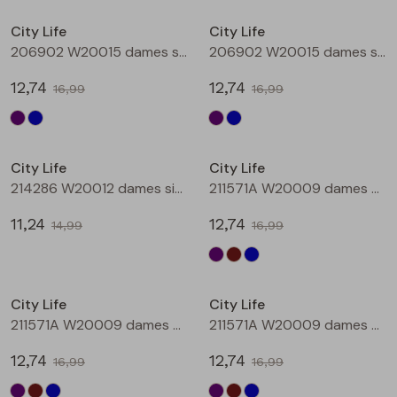
Buitenjack
City Life
City Life
206902 W20015 dames singlet Aubergine
206902 W20015 dames singlet Petrol
Bermuda's
12,74
12,74
16,99
16,99
Piraat broeken
Sale
Sale
Lange broeken
City Life
City Life
214286 W20012 dames singlet Petrol
211571A W20009 dames T-shirt km Aubergine
Rokken
11,24
12,74
14,99
16,99
Sale
Sale
City Life
City Life
211571A W20009 dames T-shirt km Bruin
211571A W20009 dames T-shirt km Petrol
12,74
12,74
16,99
16,99