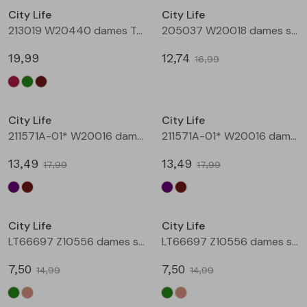
City Life
City Life
Blouses lange mouw
Bermuda's
Jackjes
Lange broeken
Lange broeken
213019 W20440 dames T-shirt lm Bruin
205037 W20018 dames singlet Aubergine
19,99
12,74
16,99
Sweatshirts
Lange broek
Jassen
Leggings
Sale
Sale
Pullover
Bermudas
Rokken
City Life
City Life
211571A-01* W20016 dames T-shirt km aubergine
211571A-01* W20016 dames T-shirt km bruin
Vesten
Lange broeken
Sweatshirts
13,49
13,49
17,99
17,99
Gilet spencers
Leggings
T-shirts lange mouw
Sale
Sale
City Life
City Life
Jackjes
Rokken
Tops
LT66697 Z10556 dames singlet Army
LT66697 Z10556 dames singlet Kit
Blazers
Vesten
7,50
7,50
14,99
14,99
Sale
Sale