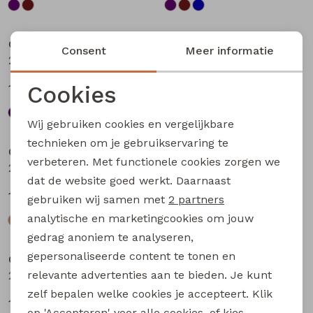
Sale
Sale
City Life
City Life
Consent
Meer informatie
213875 W20010 dames T-shirt km Bruin
213875 W20010 dames T-shirt km Petrol
Cookies
13,49
13,49
17,99
17,99
Noodzakelijke cookies
Wij gebruiken cookies en vergelijkbare
Sale
Sale
Personalisatie cookies
technieken om je gebruikservaring te
City Life
City Life
verbeteren. Met functionele cookies zorgen we
Analytische cookies
214289 W20030 dames T-shirt km Kit
214289 W20030 dames T-shirt km Bruin donker
dat de website goed werkt. Daarnaast
Marketing cookies
14,99
14,99
19,99
19,99
gebruiken wij samen met
2 partners
analytische en marketingcookies om jouw
Sale
Sale
gedrag anoniem te analyseren,
gepersonaliseerde content te tonen en
City Life
City Life
relevante advertenties aan te bieden. Je kunt
214289 W20030 dames T-shirt km Marine
214289 W20030 dames T-shirt km Petrol
zelf bepalen welke cookies je accepteert. Klik
14,99
14,99
19,99
19,99
op 'Accepteren' voor alle cookies, of kies