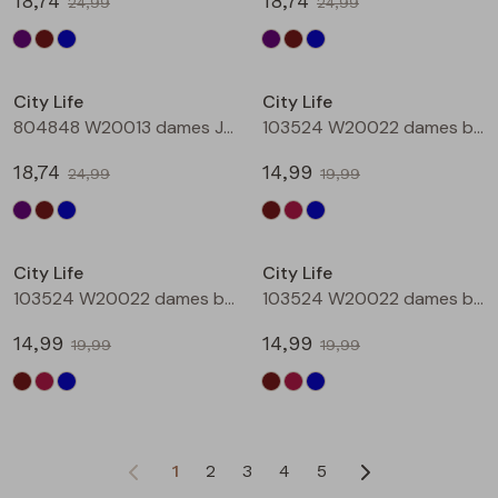
18,74
18,74
24,99
24,99
Sale
Sale
City Life
City Life
804848 W20013 dames Jurk Petrol
103524 W20022 dames bloese km Bruin donker
18,74
14,99
24,99
19,99
Sale
Sale
City Life
City Life
103524 W20022 dames bloese km Wijnrood
103524 W20022 dames bloese km Marine
14,99
14,99
19,99
19,99
1
2
3
4
5