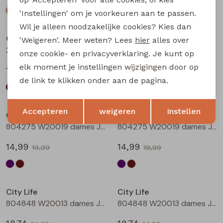
'Instellingen' om je voorkeuren aan te passen.
Sale
Sale
Wil je alleen noodzakelijke cookies? Kies dan
City Life
City Life
'Weigeren'. Meer weten? Lees
hier
alles over
214290 W20011 dames T-shirt km Bruin
214290 W20011 dames T-shirt km Marine
onze cookie- en privacyverklaring. Je kunt op
elk moment je instellingen wijzigingen door op
13,49
13,49
17,99
17,99
de link te klikken onder aan de pagina.
Sale
Sale
Opslaan
Terug
Accepteren
weigeren
Instellen
City Life
City Life
804275 W20019 dames Jurk Aubergine
804275 W20019 dames Jurk Bruin
14,99
14,99
19,99
19,99
Sale
Sale
City Life
City Life
804848 W20013 dames Jurk Aubergine
804848 W20013 dames Jurk Bruin